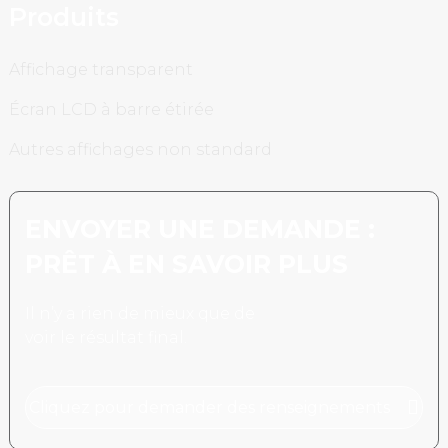
Produits
Affichage transparent
Écran LCD à barre étirée
Autres affichages non standard
ENVOYER UNE DEMANDE :
PRÊT À EN SAVOIR PLUS
Il n’y a rien de mieux que de
voir le résultat final.
Cliquez pour demander des renseignements