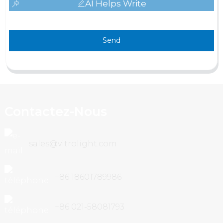
AI Helps Write
Send
Contactez-Nous
sales@vitrolight.com
+86 18601789986
+86 021-58081793