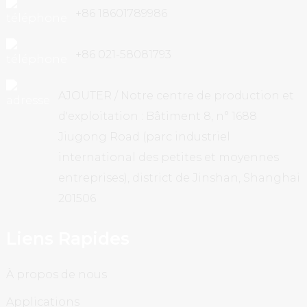
+86 18601789986
+86 021-58081793
AJOUTER / Notre centre de production et
d'exploitation : Bâtiment 8, n° 1688
Jiugong Road (parc industriel
international des petites et moyennes
entreprises), district de Jinshan, Shanghai
201506
Liens Rapides
À propos de nous
Applications