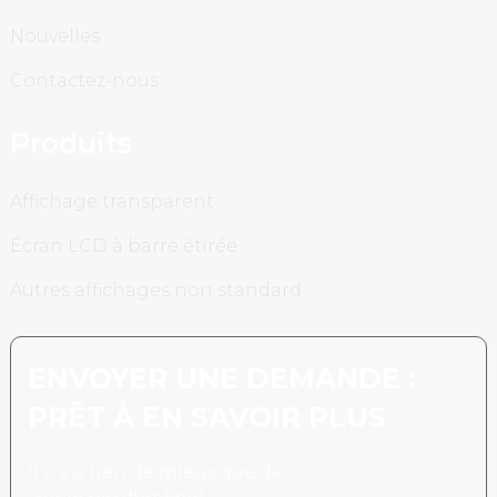
Nouvelles
Contactez-nous
Produits
Affichage transparent
Écran LCD à barre étirée
Autres affichages non standard
ENVOYER UNE DEMANDE :
PRÊT À EN SAVOIR PLUS
Il n’y a rien de mieux que de