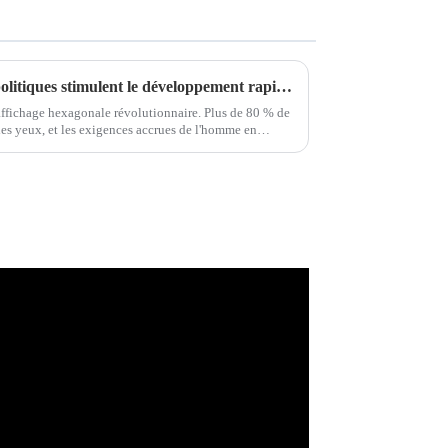
La demande terminale et les politiques stimulent le développement rapide de l'industrie des micro LED
ffichage hexagonale révolutionnaire. Plus de 80 % de
les yeux, et les exigences accrues de l'homme en
ges sont à l'origine de cette évolution.