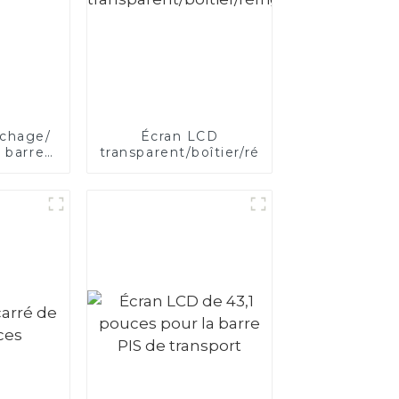
ichage/
Écran LCD
 barre
transparent/boîtier/réfrigérateur