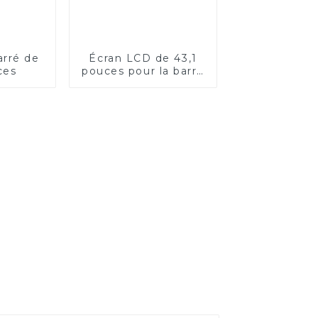
arré de
Écran LCD de 43,1
ces
pouces pour la barre
PIS de transport