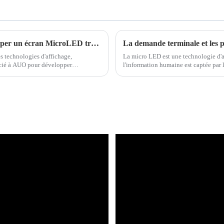
AUO et Smartkem s'associent pour développer un écran MicroLED transparent enroulable
s technologies d'affichage,
La micro LED est une technologie d'a
ocié à AUO pour développer
l'information humaine est captée par 
e. Cette collaboration est...
matière de qualité et de forme des ima