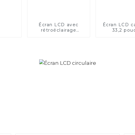
Écran LCD avec
Écran LCD c
rétroéclairage
33,2 pou
dynamique