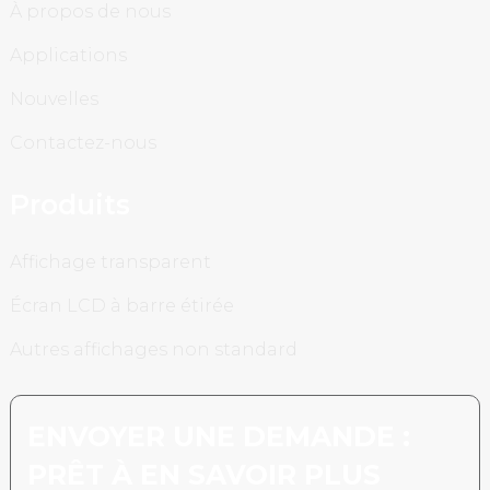
À propos de nous
Applications
Nouvelles
Contactez-nous
Produits
Affichage transparent
Écran LCD à barre étirée
Autres affichages non standard
ENVOYER UNE DEMANDE :
PRÊT À EN SAVOIR PLUS