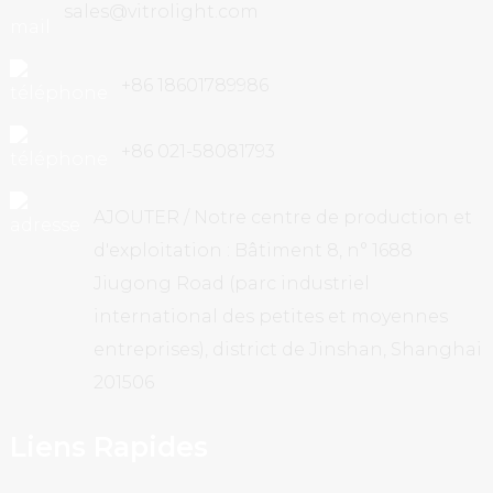
sales@vitrolight.com
+86 18601789986
+86 021-58081793
AJOUTER / Notre centre de production et
d'exploitation : Bâtiment 8, n° 1688
Jiugong Road (parc industriel
international des petites et moyennes
entreprises), district de Jinshan, Shanghai
201506
Liens Rapides