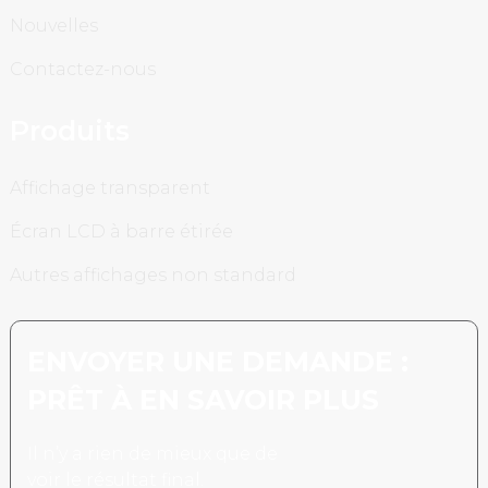
Nouvelles
Contactez-nous
Produits
Affichage transparent
Écran LCD à barre étirée
Autres affichages non standard
ENVOYER UNE DEMANDE :
PRÊT À EN SAVOIR PLUS
Il n’y a rien de mieux que de
voir le résultat final.