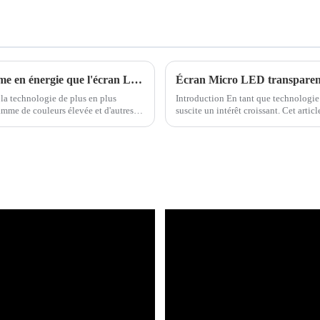
L'affichage direct Mini LED est plus économe en énergie que l'écran LCD
Écran Micro LED transparent
la technologie de plus en plus
Introduction En tant que technologie
amme de couleurs élevée et d'autres
suscite un intérêt croissant. Cet art
connus par les consommateurs...
ses di...