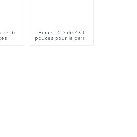
arré de
Écran LCD de 43,1
ces
pouces pour la barre
PIS de transport