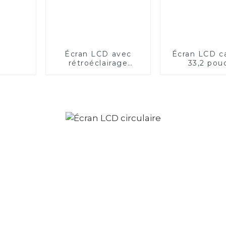
Écran LCD avec
Écran LCD c
rétroéclairage
33,2 pou
dynamique