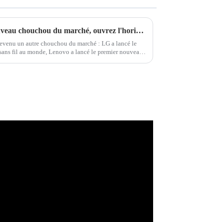
Affichage transparent : le nouveau chouchou du marché, ouvrez l'horizon du futur
 devenu un autre chouchou du marché : LG a lancé le
sans fil au monde, Lenovo a lancé le premier nouveau