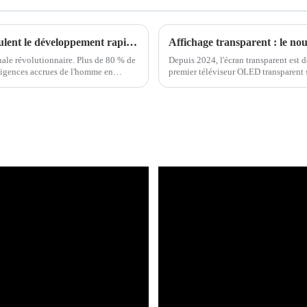
La demande terminale et les politiques stimulent le développement rapide de l'industrie des micro LED
ale révolutionnaire. Plus de 80 % de
Depuis 2024, l'écran transparent est
exigences accrues de l'homme en
premier téléviseur OLED transparent 
ne de cette évolution.
concept Micro-LED transparent...