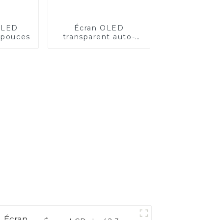
OLED
Écran OLED
5 pouces
transparent auto-
lumineux de 55
pouces avec
technologie Nano
Touch