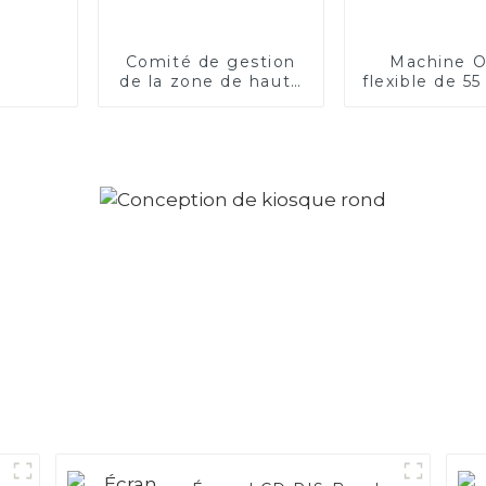
Comité de gestion
Machine 
de la zone de haute
flexible de 5
technologie de
Changsha, hall 55,
écran OLED
transparent 2x3