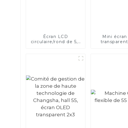
Écran LCD
Mini écra
circulaire/rond de 5,5
transparen
pouces
rouge et 