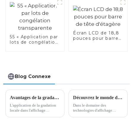
Écran LCD de 18,8
55 « Application par
pouces pour barre
lots de congélation
de tête d'étagère
transparente
Blog Connexe
Avantages de la gradation locale dans l'affichage numérique : affichage amélioré, consommation d'énergie réduite, etc.
Découvrez le monde de l'excellence des écrans Mini LED
L'application de la gradation
Dans le domaine des
locale dans l'affichage
technologies d'affichage
numérique présente de
actuelles, l'affichage direct
multiples avantages, comme
Mini LED s'impose comme
suit : Améliorer l'effet
une référence grâce à ses
d'affichage Améliorer le
excellentes performances et à