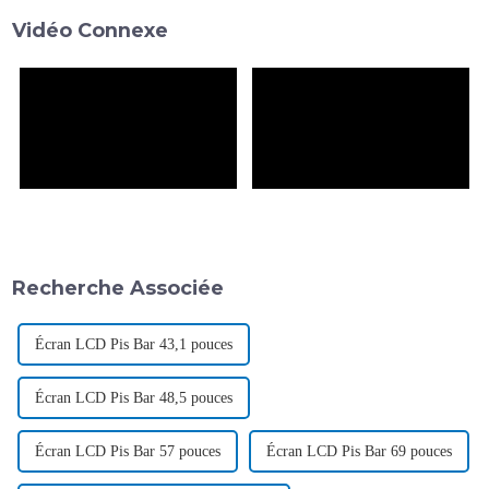
contraste - Le rapport de
son excellent rendu. La
Vidéo Connexe
contraste des écrans
technologie d'affichage direct
numériques ordinaires ou L...
Mini LED utilise...
Recherche Associée
Écran LCD Pis Bar 43,1 pouces
Écran LCD Pis Bar 48,5 pouces
Écran LCD Pis Bar 57 pouces
Écran LCD Pis Bar 69 pouces