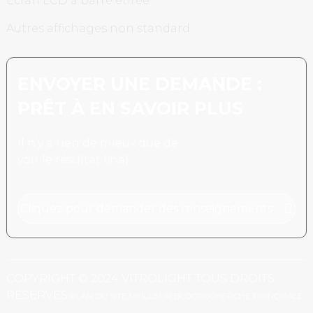
Écran LCD à barre étirée
Autres affichages non standard
ENVOYER UNE DEMANDE :
PRÊT À EN SAVOIR PLUS
Il n’y a rien de mieux que de
voir le résultat final.
Cliquez pour demander des renseignements
COPYRIGHT © 2024 VITROLIGHT TOUS DROITS
RÉSERVÉS.
PLAN DU SITE,
MEILLEUR BLOG
RECHERCHE PRINCIPALE