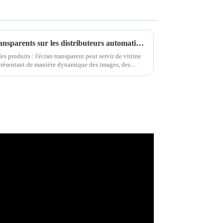
Les applications des écrans transparents sur les distributeurs automatiques
s produits : l'écran transparent peut servir de vitrine
 présentant de manière dynamique des images, des
s sur les produits. C'est...