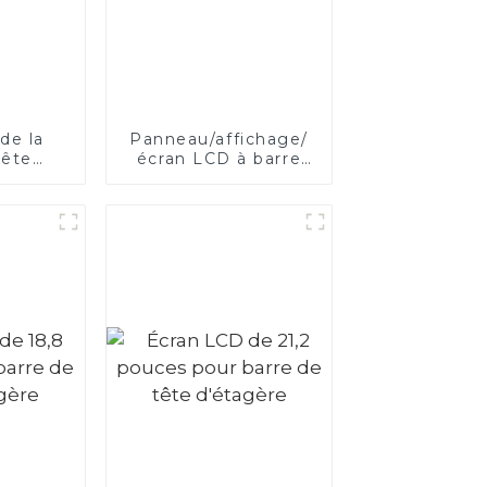
de la
Panneau/affichage/
tête
écran LCD à barre
re
étirée personnalisé