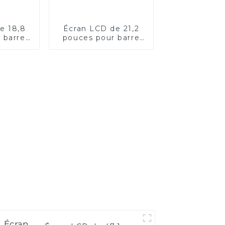
e 18,8
Écran LCD de 21,2
 barre
pouces pour barre
tagère
de tête d'étagère