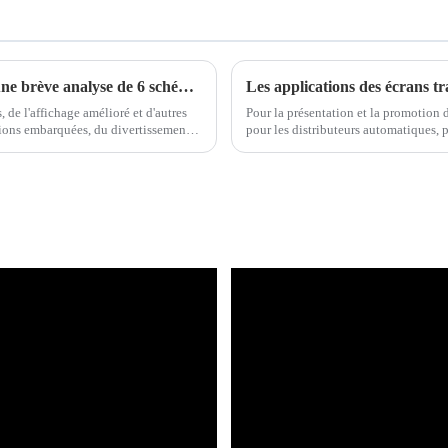
Affichage transparent embarqué à venir : une brève analyse de 6 schémas populaires
de l'affichage amélioré et d'autres
Pour la présentation et la promotion de
tions embarquées, du divertissement,
pour les distributeurs automatiques,
ra...
vidéos et des informations publicitaire