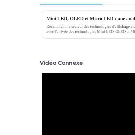
Récemment, le secteur des technologies d'affichage a
avec l'arrivée des technologies Mini LED, OLED et M
de rétroéclairage LED améliorée…
Vidéo Connexe