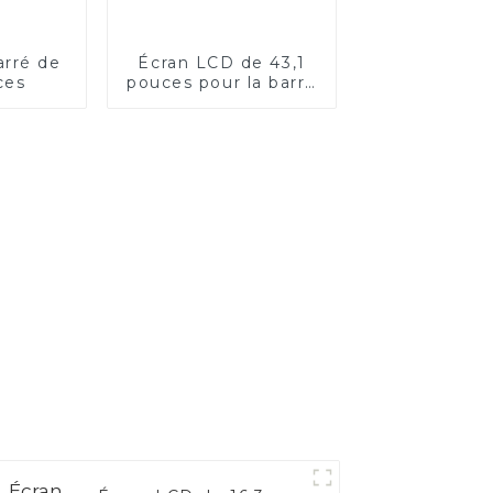
arré de
Écran LCD de 43,1
ces
pouces pour la barre
PIS de transport