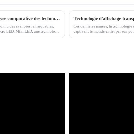
Mini LED, OLED et Micro LED : une analyse comparative des technologies d'affichage
Technologie d'affichage trans
 connu des avancées remarquables,
Ces dernières années, la technologie d
icro LED. Mini LED, une technologie
captivant le monde entier par son pot
technologie de pointe,...