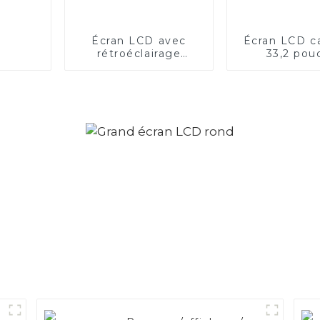
Écran LCD avec
Écran LCD c
rétroéclairage
33,2 pou
dynamique