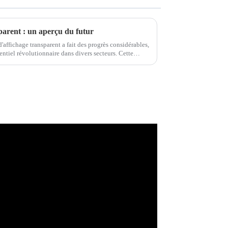
parent : un aperçu du futur
'affichage transparent a fait des progrès considérables,
entiel révolutionnaire dans divers secteurs. Cette