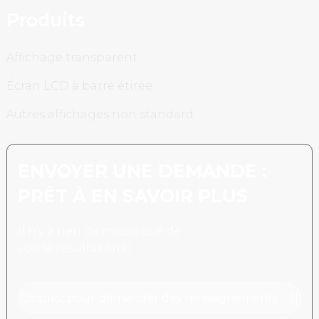
Produits
Affichage transparent
Écran LCD à barre étirée
Autres affichages non standard
ENVOYER UNE DEMANDE :
PRÊT À EN SAVOIR PLUS
Il n’y a rien de mieux que de
voir le résultat final.
Cliquez pour demander des renseignements