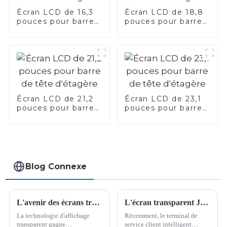
Écran LCD de 16,3
Écran LCD de 18,8
pouces pour barre
pouces pour barre
de tête d'étagère
de tête d'étagère
Écran LCD de 21,2
Écran LCD de 23,1
pouces pour barre
pouces pour barre
de tête d'étagère
de tête d'étagère
Blog Connexe
L'avenir des écrans transparents | Analyse comparative des écrans transparents OLED de 30, 55 et 77 pouces
L'écran transparent JDI peut traduire 10 langues en quelques secondes, aidant le métro de Shenzhen à réaliser une fonction de service client intelligent multilingue !
La technologie d'affichage
Récemment, le terminal de
transparent gagne
service client intelligent