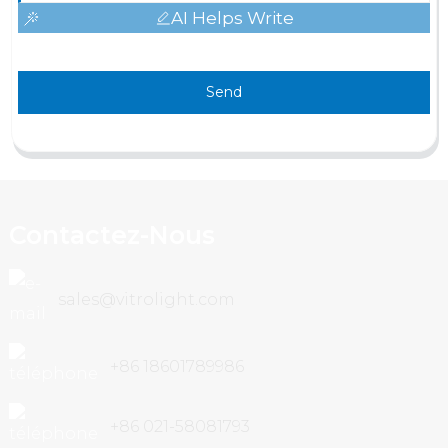
AI Helps Write
Send
Contactez-Nous
sales@vitrolight.com
+86 18601789986
+86 021-58081793