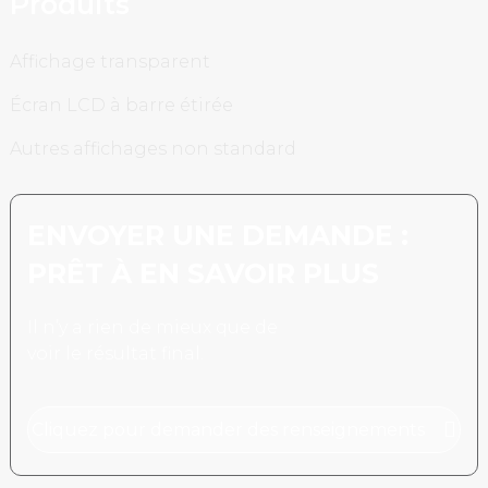
Produits
Affichage transparent
Écran LCD à barre étirée
Autres affichages non standard
ENVOYER UNE DEMANDE :
PRÊT À EN SAVOIR PLUS
Il n’y a rien de mieux que de
voir le résultat final.
Cliquez pour demander des renseignements