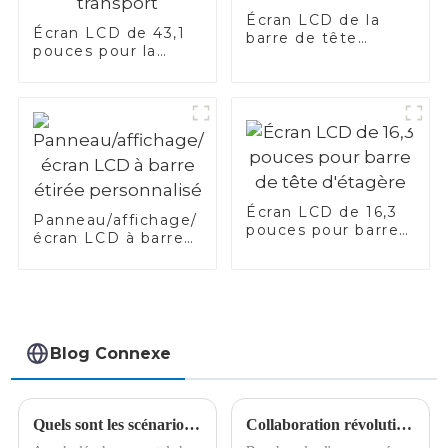
Écran LCD de la
Écran LCD de 43,1
barre de tête
pouces pour la
d'étagère
barre PIS de
transport
Écran LCD de 16,3
Panneau/affichage/
pouces pour barre
écran LCD à barre
de tête d'étagère
étirée personnalisé
Blog Connexe
Quels sont les scénarios d'application de l'écran à barres
Collaboration révolutionnaire entre XDC et Lumileds dans le développement d'écrans Micro-IC MicroLED