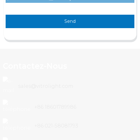
Send
Contactez-Nous
sales@vitrolight.com
+86 18601789986
+86 021-58081793