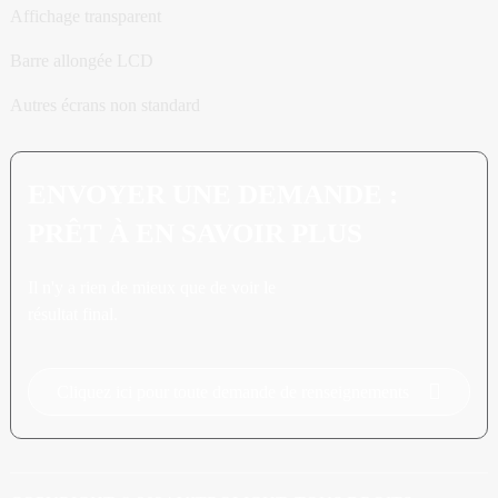
Affichage transparent
Barre allongée LCD
Autres écrans non standard
ENVOYER UNE DEMANDE :
PRÊT À EN SAVOIR PLUS
Il n'y a rien de mieux que de voir le
résultat final.
Cliquez ici pour toute demande de renseignements