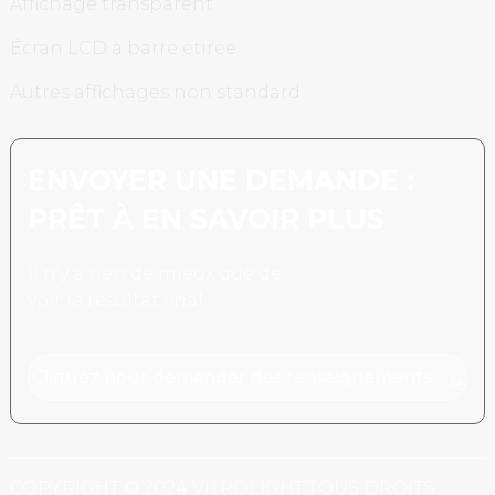
Affichage transparent
Écran LCD à barre étirée
Autres affichages non standard
ENVOYER UNE DEMANDE :
PRÊT À EN SAVOIR PLUS
Il n’y a rien de mieux que de
voir le résultat final.
Cliquez pour demander des renseignements
COPYRIGHT © 2024 VITROLIGHT TOUS DROITS