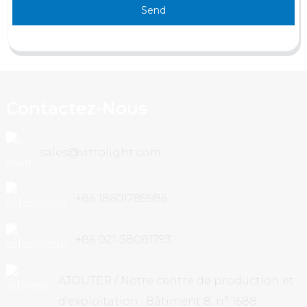
Send
Contactez-Nous
sales@vitrolight.com
+86 18601789986
+86 021-58081793
AJOUTER / Notre centre de production et
d'exploitation : Bâtiment 8, n° 1688