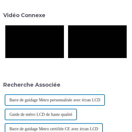
d'affichage, le panneau
importante dans son
d'affichage de la Corée du Sud
développement. Cependant,
Vidéo Connexe
ne représentait que 10 % du
l'industrie trouve son…
monde, et...
Recherche Associée
Barre de guidage Metro personnalisée avec écran LCD
Guide de métro LCD de haute qualité
Barre de guidage Metro certifiée CE avec écran LCD