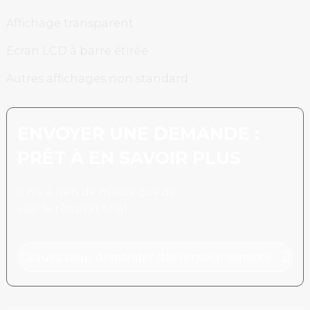
Affichage transparent
Écran LCD à barre étirée
Autres affichages non standard
ENVOYER UNE DEMANDE :
PRÊT À EN SAVOIR PLUS
Il n’y a rien de mieux que de
voir le résultat final.
Cliquez pour demander des renseignements