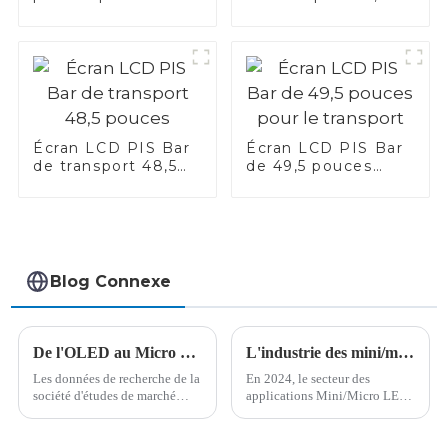
PIS de transport
pouces
Écran LCD PIS Bar
Écran LCD PIS Bar
de transport 48,5
de 49,5 pouces
pouces
pour le transport
Blog Connexe
De l'OLED au Micro LED : la bataille entre la Chine et la Corée du Sud pour la prochaine génération d'écrans pourrait bien entrer dans une phase de match
L'industrie des mini/micro LED en 2024 : un récit de fortunes contrastées au milieu d'investissements massifs (1)
Les données de recherche de la
En 2024, le secteur des
société d'études de marché
applications Mini/Micro LED
Display Supply Chain
a enregistré un investissement
Consultants (DSCC) montrent
de près de 100 milliards de
qu'en 2023, selon la zone
yuans, marquant une étape