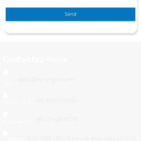
Send
Contactez-Nous
sales@vitrolight.com
+86 18601789986
+86 021-58081793
AJOUTER / Notre centre de production et