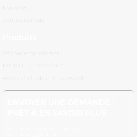
Nouvelles
Contactez-nous
Produits
Affichage transparent
Écran LCD à barre étirée
Autres affichages non standard
ENVOYER UNE DEMANDE :
PRÊT À EN SAVOIR PLUS
Il n’y a rien de mieux que de
voir le résultat final.