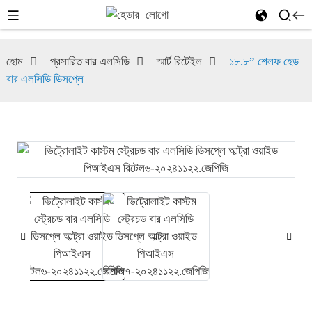
হোম
প্রসারিত বার এলসিডি
স্মার্ট রিটেইল
১৮.৮” শেলফ হেড
বার এলসিডি ডিসপ্লে