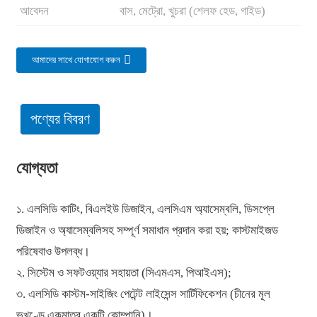
আবেদন
বাস, মেট্রো, খুচরা (শেলফ হেড, গাইড)
আমাদের সাথে যোগাযোগ করুন
পণ্যের বিবরণ
যোগ্যতা
১. এলসিডি কাটিং, বিএলইউ ডিজাইন, এলসিএম অ্যাসেম্বলি, ডিসপ্লে
ডিজাইন ও অ্যাসেম্বলিসহ সম্পূর্ণ সমাধান প্রদান করা হয়; কাস্টমাইজড
পরিষেবাও উপলব্ধ।
২. সিস্টেম ও সফটওয়্যার সহায়তা (সিএমএস, পিআইএস);
৩. এলসিডি কাস্টম-সাইজিং পেটেন্ট লাইসেন্স সার্টিফিকেশন (চীনের মূল
ভূখণ্ডে একমাত্র একটি কোম্পানি)।