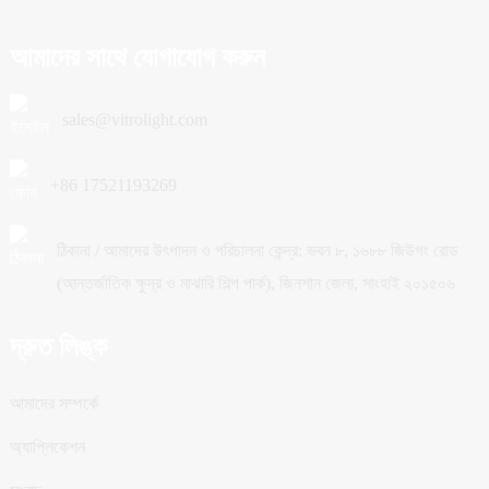
আমাদের সাথে যোগাযোগ করুন
sales@vitrolight.com
+86 17521193269
ঠিকানা / আমাদের উৎপাদন ও পরিচালনা কেন্দ্র: ভবন ৮, ১৬৮৮ জিউগং রোড
(আন্তর্জাতিক ক্ষুদ্র ও মাঝারি শিল্প পার্ক), জিনশান জেলা, সাংহাই ২০১৫০৬
দ্রুত লিঙ্ক
আমাদের সম্পর্কে
অ্যাপ্লিকেশন