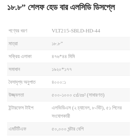
১৮.৮” শেলফ হেড বার এলসিডি ডিসপ্লে
পণ্যের ধরণ
VLT215-SBLD-HD-44
মাত্রা
১৮.৮”
সক্রিয় এলাকা
৪৭৬*৪৪ মিমি
সমাধান
১৯২০*১৭৭
বৈসাদৃশ্য অনুপাত
৪০০০:১
উজ্জ্বলতা
৫০০-১০০০ cd/m² (সাধারণত)
.
ইন্টারফেস টাইপ
এলভিডিএস (২ চ্যানেল, ৮-বিট), ৫১ পিনের
সংযোগকারী
এমটিটিএফ
৫০,০০০ ঘন্টার বেশি