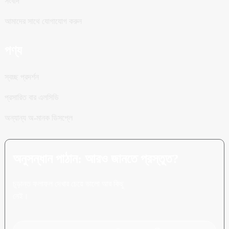
সংবাদ
আমাদের সাথে যোগাযোগ করুন
পণ্য
স্বচ্ছ প্রদর্শন
প্রসারিত বার এলসিডি
অন্যান্য অ-মানক ডিসপ্লে
অনুসন্ধান পাঠান: আরও জানতে প্রস্তুত?
চূড়ান্ত ফলাফল দেখার চেয়ে ভালো আর কিছু
নেই।