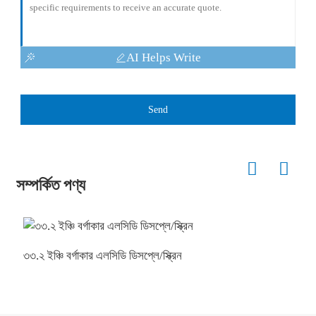
AI Helps Write
Send
সম্পর্কিত পণ্য
৩৩.২ ইঞ্চি বর্গাকার এলসিডি ডিসপ্লে/স্ক্রিন
ডা