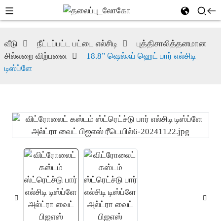
வீடு
நீட்டப்பட்ட பட்டை எல்சிடி
புத்திசாலித்தனமான
சில்லறை விற்பனை
18.8” ஷெல்ஃப் ஹெட் பார் எல்சிடி
டிஸ்ப்ளே