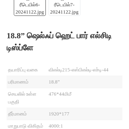
18.8” ஷெல்ஃப் ஹெட் பார் எல்சிடி
டிஸ்ப்ளே
தயாரிப்பு வகை
விஎல்டி215-எஸ்பிஎல்டி-எச்டி-44
பரிமாணம்
18.8”
.
செயலில் உள்ள
476*44மிமீ
பகுதி
தீர்மானம்
1920*177
மாறுபாடு விகிதம்
4000:1