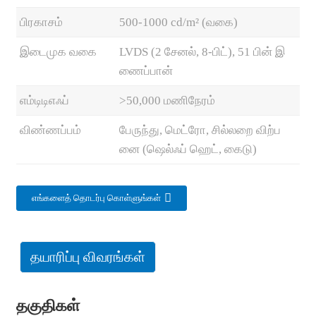
பிரகாசம்
500-1000 cd/m² (வகை)
இடைமுக வகை
LVDS (2 சேனல், 8-பிட்), 51 பின் இ
ணைப்பான்
எம்டிடிஎஃப்
>50,000 மணிநேரம்
விண்ணப்பம்
பேருந்து, மெட்ரோ, சில்லறை விற்ப
னை (ஷெல்ஃப் ஹெட், கைடு)
எங்களைத் தொடர்பு கொள்ளுங்கள்
தயாரிப்பு விவரங்கள்
தகுதிகள்