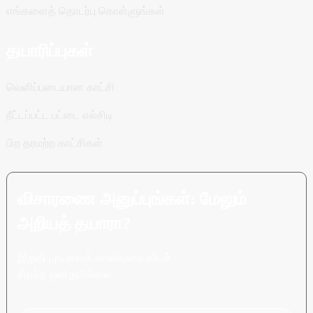
எங்களைத் தொடர்பு கொள்ளுங்கள்
தயாரிப்புகள்
வெளிப்படையான காட்சி
நீட்டப்பட்ட பட்டை எல்சிடி
பிற தரமற்ற காட்சிகள்
விசாரணை அனுப்புங்கள்: மேலும்
அறியத் தயாரா?
இறுதி முடிவைக் காண்பதை விடச்
சிறந்த ஒன்றுமில்லை.