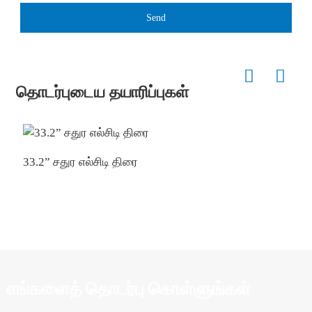
Send
தொடர்புடைய தயாரிப்புகள்
33.2” சதுர எல்சிடி திரை
ட
எங்களைத் தொடர்பு கொள்ளுங்கள்