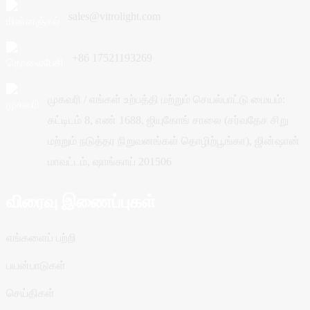
sales@vitrolight.com
+86 17521193269
முகவரி / எங்கள் உற்பத்தி மற்றும் செயல்பாட்டு மையம்:
கட்டிடம் 8, எண் 1688, ஜியுகோங் சாலை (சர்வதேச சிறு
மற்றும் நடுத்தர நிறுவனங்கள் தொழிற்பூங்கா), ஜின்ஷான்
மாவட்டம், ஷாங்காய் 201506
விரைவு இணைப்புகள்
எங்களைப் பற்றி
பயன்பாடுகள்
செய்திகள்