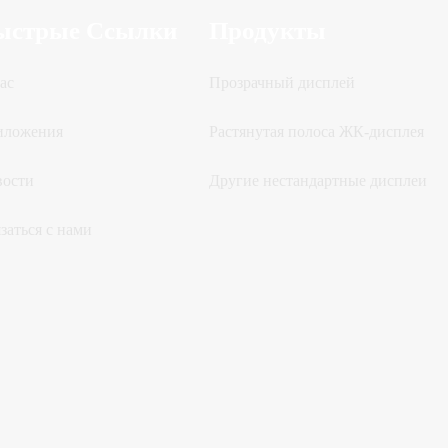
ыстрые Ссылки
Продукты
ас
Прозрачный дисплей
иложения
Растянутая полоса ЖК-дисплея
вости
Другие нестандартные дисплеи
заться с нами