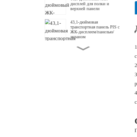
дисплей для полки и
верхней панели
43,1-дюймовая
транспортная панель PIS с
ЖК-дисплеем/панелью/
экраном
49,5-дюймовый
прозрачный OLED-
с
дисплей
2
3
Изготовленная на заказ
удлиненная ЖК-панель/
р
дисплей/экран
ЖК-дисплей для верхней
части полки
Круглый ЖК-дисплей
диагональю 23,6 дюйма