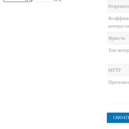
Разрешен
Коэффици
контраст
Яркость
Тип инте
MTTF
Приложе
СВЯЗАТ