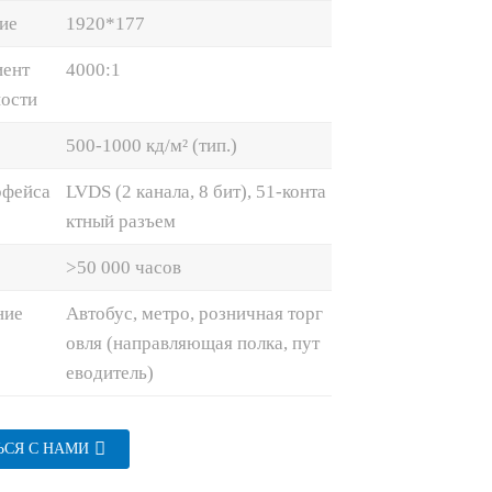
ие
1920*177
ент
4000:1
ности
500-1000 кд/м² (тип.)
рфейса
LVDS (2 канала, 8 бит), 51-конта
ктный разъем
>50 000 часов
ние
Автобус, метро, ​​розничная торг
овля (направляющая полка, пут
еводитель)
ЬСЯ С НАМИ