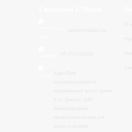
Связаться С Нами
Б
О н
sales@vitrolight.com
Пр
Но
+86 17521193269
Свя
Адрес/Наш
производственный и
операционный центр: здание
8, ул. Цзюгун, 1688
(международный
промышленный парк для
малых и средних