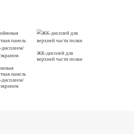
ЖК-дисплей для
верхней части полки
P2.0 Прозрачный
мини-светодиодн
ймовая
монохромный дис
тная панель
-дисплеем/
/экраном