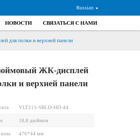
Russian
НОВОСТИ
СВЯЗАТЬСЯ С НАМИ
ей для полки и верхней панели
дюймовый ЖК-дисплей
Loading...
Loading...
олки и верхней панели
укта
VLT215-SBLD-HD-44
е
18,8 дюймов
 зона
476*44 мм