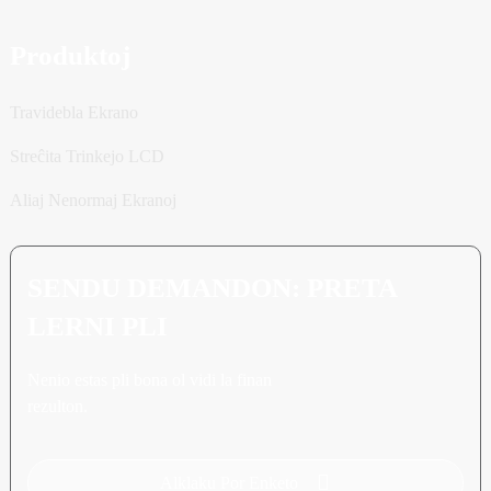
Produktoj
Travidebla Ekrano
Streĉita Trinkejo LCD
Aliaj Nenormaj Ekranoj
SENDU DEMANDON: PRETA
LERNI PLI
Nenio estas pli bona ol vidi la finan
rezulton.
Alklaku Por Enketo