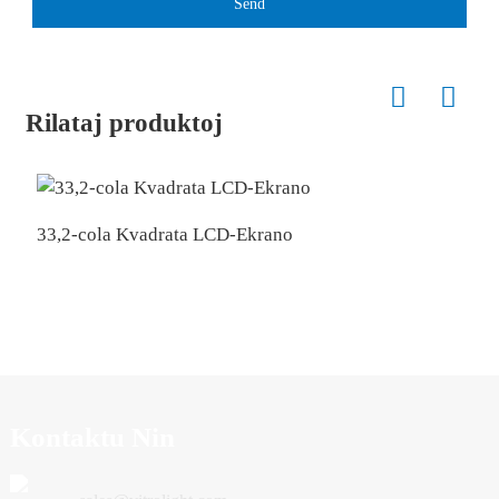
Send
Rilataj produktoj
33,2-cola Kvadrata LCD-Ekrano
L
Kontaktu Nin