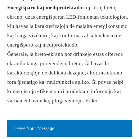
Energiŝparo kaj mediprotektado:
Iuj striaj bretaj
ekranoj uzas energiŝparan LED-fonluman teknologion,
kiu havas la karakterizaĵojn de malalta energikonsumo
kaj longa vivdaŭro, kaj konformas al la tendenco de
energiŝparo kaj mediprotektado.
Ĝenerale, la breto-ekrano por drinkejo estas cifereca
ekranilo taŭga por vendejaj bretoj. Ĝi havas la
karakterizaĵojn de delikata dezajno, altdifina ekrano,
fora ĝisdatigo kaj multfunkcia apliko. Ĝi povas helpi
komercistojn efike montri produktajn informojn kaj
varban enhavon kaj pliigi vendojn. Efiko.
Leave Your Message