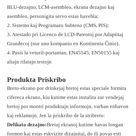
BLU-dezajno, LCM-asembleo, ekrana dezajno kaj
asembleo, personigita servo estas havebla;
2. Sistemo kaj Programaro Subteno (CMS, PIS);
3. Atestado pri Licenco de LCD-Patentoj por Adaptitaj
Grandecoj (nur unu kompanio en Kontinenta Ĉinio).
4. Pasis la veturil-portantan, EN45545, EN50155 kaj
aliajn rilatajn testojn
Produkta Priskribo
Breto-ekrano por drinkejaj bretoj estas speciale formita
cifereca ekrano, kiu kutime estas instalita sur vendejaj
bretoj por montri produktajn informojn, varban enhavon
kaj reklamojn. Jen la priskribo de la stribreto:
Delikata dezajno:
Bretaj ekranoj kutime havas longan
formon kaj estas eskvizite dizajnitaj, do ili povas esti