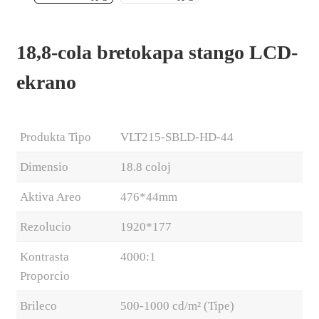
18,8-cola bretokapa stango LCD-
ekrano
Produkta Tipo
VLT215-SBLD-HD-44
Dimensio
18.8 coloj
Aktiva Areo
476*44mm
.
Rezolucio
1920*177
Kontrasta
4000:1
Proporcio
Brileco
500-1000 cd/m² (Tipe)