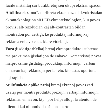
facile instalitaj sur butikbretoj sen okupi ekstran spacon.
Altdifina ekrano:
La stribreta ekrano uzas likvokristalan
ekranteknologion aŭ LED-ekranteknologion, kiu povas
provizi alt-rezolucian kaj alt-kontrastan bildan
montradon por certigi, ke produktaj informoj kaj
reklama enhavo estas klare videblaj.
Fora ĝisdatigo:
Kelkaj bretaj ekranproduktoj subtenas
malproksiman ĝisdatigon de enhavo. Komercistoj povas
malproksime ĝisdatigi produktajn informojn, varban
enhavon kaj reklamojn per la reto, kio estas oportuna
kaj rapida.
Multfunkcia apliko:
Striaj bretaj ekranoj povas esti
uzataj por montri produktoprezojn, varbajn informojn,
reklaman enhavon, ktp., por helpi allogi la atenton de
klientoj kaj plibonigi la aĉetan sperton.