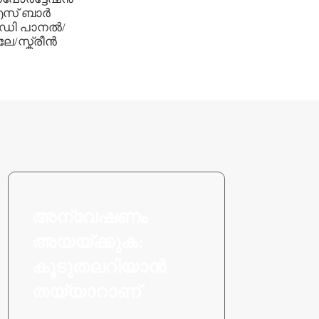
ഡിസ്പ്ലേ
സ് ബാർ
ി പാനൽ/
േ/സ്ക്രീൻ
അന്വേഷണം
അയയ്ക്കുക:
കൂടുതലറിയാൻ
തയ്യാറാണ്