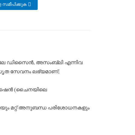
 സമീപിക്കുക
്പ്ലേ ഡിസൈൻ, അസംബ്ലി എന്നിവ
സൃത സേവനം ലഭ്യമാണ്;
ഫിക്കേഷൻ (ചൈനയിലെ
വയും മറ്റ് അനുബന്ധ പരിശോധനകളും