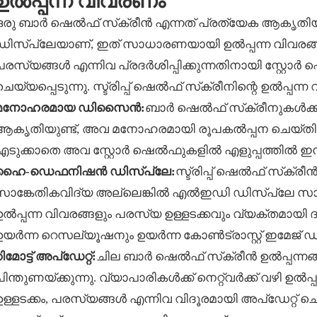
ഉൽപ്പന്ന വിവരണം
ഒരു ബാർ ഷെൽഫ് സ്‌ക്രീൻ എന്നത് പ്രത്യേക ആകൃതിയി
ഡിസ്‌പ്ലേയാണ്, ഇത് സാധാരണയായി ഉൽപ്പന്ന വിവരങ
പരസ്യങ്ങൾ എന്നിവ പ്രദർശിപ്പിക്കുന്നതിനായി സ്റ്റോ
ചെയ്യപ്പെടുന്നു. സ്ട്രിപ്പ് ഷെൽഫ് സ്‌ക്രീനിന്റെ ഉൽപ്പന
മനോഹരമായ ഡിസൈൻ:
ബാർ ഷെൽഫ് സ്‌ക്രീനുകൾക്
ആകൃതിയുണ്ട്, അവ മനോഹരമായി രൂപകൽപ്പന ചെയ്‌തിര
എടുക്കാതെ അവ സ്റ്റോർ ഷെൽഫുകളിൽ എളുപ്പത്തിൽ ഇൻസ
ഹൈ-ഡെഫനിഷൻ ഡിസ്പ്ലേ:
സ്ട്രിപ്പ് ഷെൽഫ് സ്‌ക്രീ
സാങ്കേതികവിദ്യ അല്ലെങ്കിൽ എൽഇഡി ഡിസ്‌പ്ലേ സാങ്ക
ഉൽപ്പന്ന വിവരങ്ങളും പരസ്യ ഉള്ളടക്കവും വ്യക്തമായി ദൃ
ഉയർന്ന റെസല്യൂഷനും ഉയർന്ന കോൺട്രാസ്റ്റ് ഇമേജ് 
ിമോട്ട് അപ്ഡേറ്റ്:
ചില ബാർ ഷെൽഫ് സ്‌ക്രീൻ ഉൽപ്പന്നങ്ങൾ
പിന്തുണയ്ക്കുന്നു. വ്യാപാരികൾക്ക് നെറ്റ്‌വർക്ക് വഴി
ഉള്ളടക്കം, പരസ്യങ്ങൾ എന്നിവ വിദൂരമായി അപ്‌ഡേറ്റ് 