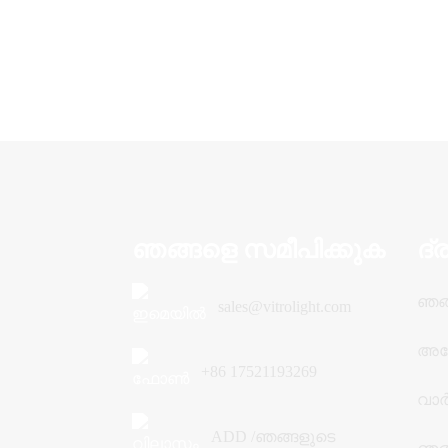
ഞങ്ങളെ സമീപിക്കുക
ദ്
ഞങ്ങ
sales@vitrolight.com
അപ
+86 17521193269
വാ
ADD /ഞങ്ങളുടെ