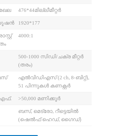
മേഖല
476*44മില്ലീമീറ്റർ
യൂഷൻ
1920*177
്റ്റ്
4000:1
തം
500-1000 സിഡി/ചക്ര മീറ്റർ
(തരം)
േസ്
എൽവിഡിഎസ് (2 ch, 8-ബിറ്റ്),
51 പിന്നുകൾ കണക്റ്റർ
.എഫ്.
>50,000 മണിക്കൂർ
ബസ്, മെട്രോ, റീട്ടെയിൽ
(ഷെൽഫ് ഹെഡ്, ഗൈഡ്)