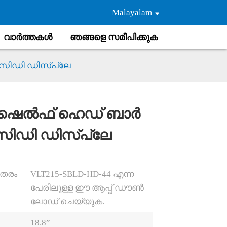
Malayalam
വാർത്തകൾ
ഞങ്ങളെ സമീപിക്കുക
സിഡി ഡിസ്പ്ലേ
” ഷെൽഫ് ഹെഡ് ബാർ
ിഡി ഡിസ്പ്ലേ
Loading...
Loading...
 തരം
VLT215-SBLD-HD-44 എന്ന
പേരിലുള്ള ഈ ആപ്പ് ഡൗൺ
ലോഡ് ചെയ്യുക.
18.8”