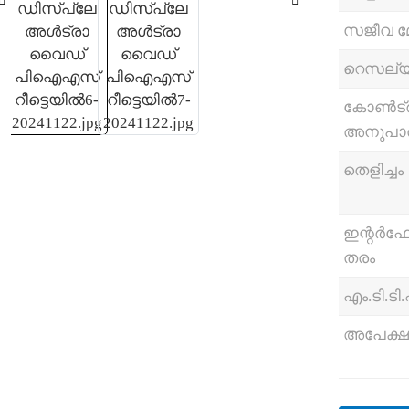
സജീവ 
റെസല്
കോൺട്രാസ
അനുപാ
തെളിച്ചം
ഇന്റർഫ
തരം
എം.ടി.ടി
അപേക്ഷ