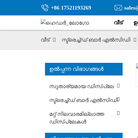
+86 17521193269
sales
വീട്
ഉ
വീട്
സ്ട്രെച്ച്ഡ് ബാർ എൽസിഡി
ഉൽപ്പന്ന വിഭാഗങ്ങൾ
സുതാര്യമായ ഡിസ്പ്ലേ
സ്ട്രെച്ച്ഡ് ബാർ എൽസിഡി
മറ്റ് നിലവാരമില്ലാത്ത
ഡിസ്പ്ലേകൾ