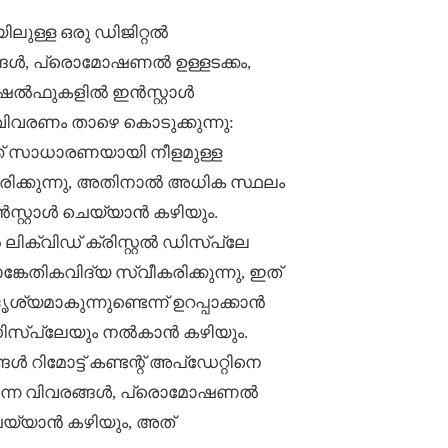
ലുള്ള ഒരു ഡിജിറ്റൽ
്ങൾ, പ്രൊമോഷണൽ ഉള്ളടക്കം,
ർ ഷെൽഫുകളിൽ ഇൻസ്റ്റാൾ
്ന വിവരണം താഴെ കൊടുക്കുന്നു:
ക് സാധാരണയായി നീളമുള്ള
ിക്കുന്നു, അതിനാൽ അധിക സ്ഥലം
്റ്റാൾ ചെയ്യാൻ കഴിയും.
ൻ ലിക്വിഡ് ക്രിസ്റ്റൽ ഡിസ്‌പ്ലേ
േതികവിദ്യ സ്വീകരിക്കുന്നു, ഇത്
ശ്യമാകുന്നുണ്ടെന്ന് ഉറപ്പാക്കാൻ
ഡിസ്‌പ്ലേയും നൽകാൻ കഴിയും.
 റിമോട്ട് കണ്ടന്റ് അപ്‌ഡേറ്റിനെ
 ഉൽപ്പന്ന വിവരങ്ങൾ, പ്രൊമോഷണൽ
ചെയ്യാൻ കഴിയും, അത്