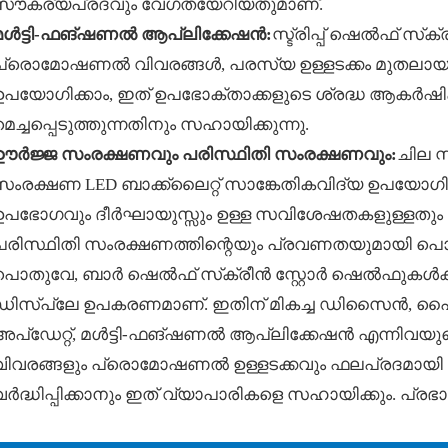
സൗകര്യപ്രദവും വേഗതയേറിയതുമാണ്.
മൾട്ടി-ഫങ്ഷണൽ ആപ്ലിക്കേഷൻ:
സ്ട്രിപ്പ് ഷെൽഫ് സ്‌
പ്രൊമോഷണൽ വിവരങ്ങൾ, പരസ്യ ഉള്ളടക്കം മുതലായവ പ്
ഉപയോഗിക്കാം, ഇത് ഉപഭോക്താക്കളുടെ ശ്രദ്ധ ആകർഷിക്
മെച്ചപ്പെടുത്തുന്നതിനും സഹായിക്കുന്നു.
ഊർജ്ജ സംരക്ഷണവും പരിസ്ഥിതി സംരക്ഷണവും:
ചില സ
സംരക്ഷണ LED ബാക്ക്‌ലൈറ്റ് സാങ്കേതികവിദ്യ ഉപയോഗിക
ഉപഭോഗവും ദീർഘായുസ്സും ഉള്ള സവിശേഷതകളുള്ളതും 
പരിസ്ഥിതി സംരക്ഷണത്തിന്റെയും പ്രവണതയുമായി പൊരു
പൊതുവേ, ബാർ ഷെൽഫ് സ്‌ക്രീൻ സ്റ്റോർ ഷെൽഫുകൾക്
ഡിസ്‌പ്ലേ ഉപകരണമാണ്. ഇതിന് മികച്ച ഡിസൈൻ, ഹൈ
അപ്‌ഡേറ്റ്, മൾട്ടി-ഫങ്ഷണൽ ആപ്ലിക്കേഷൻ എന്നിവയു
വിവരങ്ങളും പ്രൊമോഷണൽ ഉള്ളടക്കവും ഫലപ്രദമായി പ്ര
വർദ്ധിപ്പിക്കാനും ഇത് വ്യാപാരികളെ സഹായിക്കും. പ്രഭാ