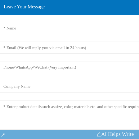
Leave Your Message
AI Helps Write