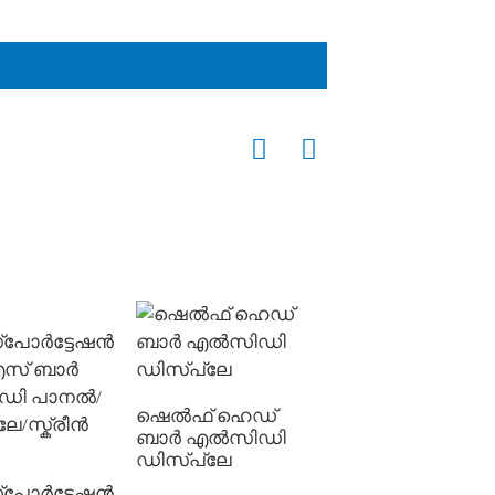
ഷെൽഫ് ഹെഡ്
ബാർ എൽസിഡി
P2.0 ട്രാൻസ്പരന്
ഡിസ്പ്ലേ
മിനി LED
മോണോക്രോം
്പോർട്ടേഷൻ