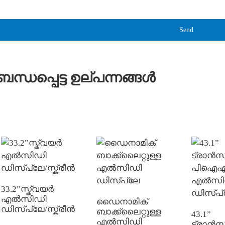
Send
ബന്ധപ്പെട്ട ഉല്പന്നങ്ങൾ
33.2”സ്ക്വയർ
എൽസിഡി
ഡൈനാമിക്
ഡിസ്പ്ലേ/സ്ക്രീൻ
ബാക്ക്‌ലൈറ്റുള്ള
43.1”
എൽസിഡി
ട്രാൻസ