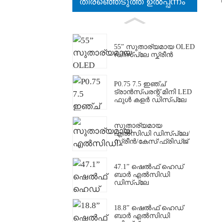
തിരഞ്ഞെടുത്ത ഉൽപ്പന്നം
55” സുതാര്യമായ OLED
ഡിസ്പ്ലേ സ്ക്രീൻ
P0.75 7.5 ഇഞ്ച്
ട്രാൻസ്പരന്റ് മിനി LED
ഫുൾ കളർ ഡിസ്പ്ലേ
സുതാര്യമായ
എൽസിഡി ഡിസ്പ്ലേ/
സ്ക്രീൻ/കേസ്/ഫ്രിഡ്ജ്
47.1” ഷെൽഫ് ഹെഡ്
ബാർ എൽസിഡി
ഡിസ്പ്ലേ
18.8” ഷെൽഫ് ഹെഡ്
ബാർ എൽസിഡി