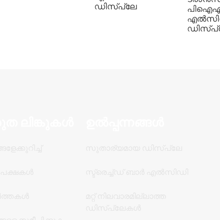
ഡിസ്‌പ്ലേ
പിഐഎ
എൽസിഡ
ഡിസ്പ്ല
രുത ലിങ്കുകൾ
ഉൽപ്പന്നങ്ങൾ
ളേക്കുറിച്ച്
സുതാര്യമായ ഡിസ്പ്ലേ
േക്ഷകൾ
സ്ട്രെച്ച്ഡ് ബാർ എൽസിഡി
ർത്തകൾ
മറ്റ് നിലവാരമില്ലാത്ത
ഡിസ്പ്ലേകൾ