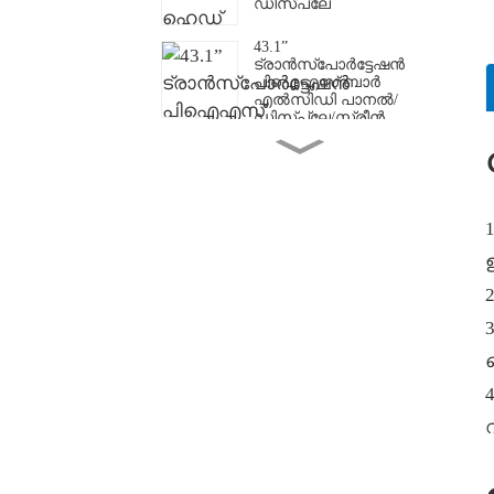
ഡിസ്പ്ലേ
43.1”
ട്രാൻസ്പോർട്ടേഷൻ
പിഐഎസ് ബാർ
എൽസിഡി പാനൽ/
ഡിസ്പ്ലേ/സ്ക്രീൻ
49.5” സുതാര്യമായ
OLED ഡിസ്പ്ലേ സ്ക്രീൻ
ഇഷ്ടാനുസൃതമാക്കിയ
സ്ട്രെച്ച്ഡ് ബാർ LCD
പാനൽ/ ഡിസ്പ്ലേ/
സ്ക്രീൻ
2
ഷെൽഫ് ഹെഡ് ബാർ
എൽസിഡി ഡിസ്പ്ലേ
വ
23.6”വൃത്താകൃതിയിലുള്ള/
വൃത്താകൃതിയിലുള്ള LCD
ഡിസ്പ്ലേ/സ്ക്രീൻ