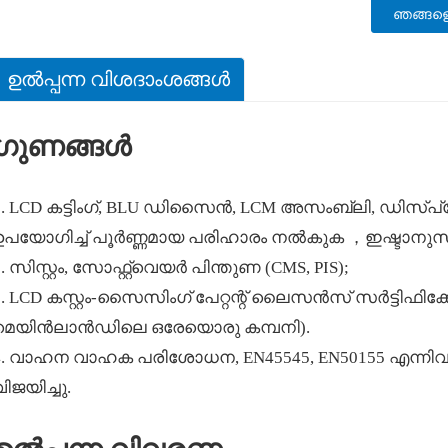
ഞങ്ങളെ
ഉൽപ്പന്ന വിശദാംശങ്ങൾ
ഗുണങ്ങൾ
1. LCD കട്ടിംഗ്, BLU ഡിസൈൻ, LCM അസംബ്ലി, ഡിസ
ഉപയോഗിച്ച് പൂർണ്ണമായ പരിഹാരം നൽകുക ，ഇഷ്ടാനു
. സിസ്റ്റം, സോഫ്റ്റ്‌വെയർ പിന്തുണ (CMS, PIS);
3. LCD കസ്റ്റം-സൈസിംഗ് പേറ്റന്റ് ലൈസൻസ് സർട്ടി
മെയിൻലാൻഡിലെ ഒരേയൊരു കമ്പനി).
4. വാഹന വാഹക പരിശോധന, EN45545, EN50155 എന്നി
ിജയിച്ചു.