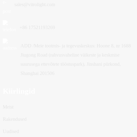
sales@vitrolight.com
+86 17521193269
ADD /Meie tootmis- ja tegevuskeskus: Hoone 8, nr 1688
Jiugong Road (rahvusvaheline väikeste ja keskmise
suurusega ettevõtete tööstuspark), Jinshani piirkond,
Shanghai 201506
Kiirlingid
Meist
Rakendused
Uudised