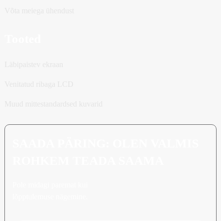
Võta meiega ühendust
Tooted
Läbipaistev ekraan
Venitatud ribaga LCD
Muud mittestandardsed kuvarid
SAADA PÄRING: OLEN VALMIS
ROHKEM TEADA SAAMA
Pole midagi paremat kui
lõpptulemuse nägemine.