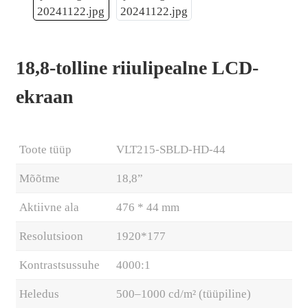
18,8-tolline riiulipealne LCD-
ekraan
Toote tüüp
VLT215-SBLD-HD-44
Mõõtme
18,8”
Aktiivne ala
476 * 44 mm
.
Resolutsioon
1920*177
Kontrastsussuhe
4000:1
Heledus
500–1000 cd/m² (tüüpiline)