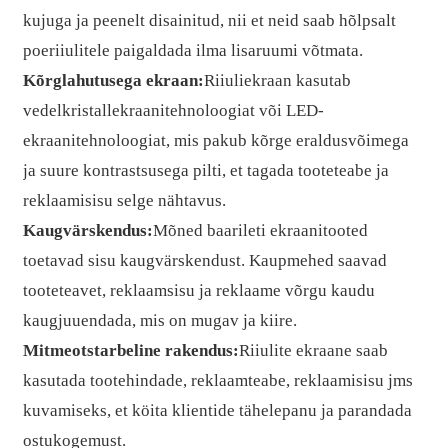
kujuga ja peenelt disainitud, nii et neid saab hõlpsalt
poeriiulitele paigaldada ilma lisaruumi võtmata.
Kõrglahutusega ekraan:
Riiuliekraan kasutab
vedelkristallekraanitehnoloogiat või LED-
ekraanitehnoloogiat, mis pakub kõrge eraldusvõimega
ja suure kontrastsusega pilti, et tagada tooteteabe ja
reklaamisisu selge nähtavus.
Kaugvärskendus:
Mõned baarileti ekraanitooted
toetavad sisu kaugvärskendust. Kaupmehed saavad
tooteteavet, reklaamsisu ja reklaame võrgu kaudu
kaugjuuendada, mis on mugav ja kiire.
Mitmeotstarbeline rakendus:
Riiulite ekraane saab
kasutada tootehindade, reklaamteabe, reklaamisisu jms
kuvamiseks, et köita klientide tähelepanu ja parandada
ostukogemust.