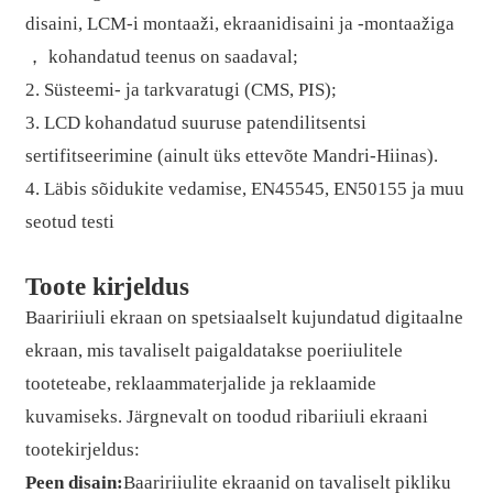
disaini, LCM-i montaaži, ekraanidisaini ja -montaažiga
， kohandatud teenus on saadaval;
2. Süsteemi- ja tarkvaratugi (CMS, PIS);
3. LCD kohandatud suuruse patendilitsentsi
sertifitseerimine (ainult üks ettevõte Mandri-Hiinas).
4. Läbis sõidukite vedamise, EN45545, EN50155 ja muu
seotud testi
Toote kirjeldus
Baaririiuli ekraan on spetsiaalselt kujundatud digitaalne
ekraan, mis tavaliselt paigaldatakse poeriiulitele
tooteteabe, reklaammaterjalide ja reklaamide
kuvamiseks. Järgnevalt on toodud ribariiuli ekraani
tootekirjeldus:
Peen disain:
Baaririiulite ekraanid on tavaliselt pikliku