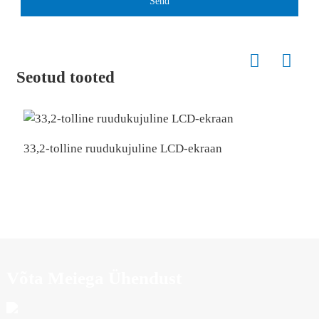
Send
Seotud tooted
33,2-tolline ruudukujuline LCD-ekraan
D
Võta Meiega Ühendust