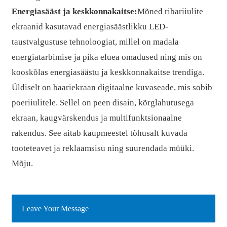
Energiasääst ja keskkonnakaitse:
Mõned ribariiulite
ekraanid kasutavad energiasäästlikku LED-
taustvalgustuse tehnoloogiat, millel on madala
energiatarbimise ja pika eluea omadused ning mis on
kooskõlas energiasäästu ja keskkonnakaitse trendiga.
Üldiselt on baariekraan digitaalne kuvaseade, mis sobib
poeriiulitele. Sellel on peen disain, kõrglahutusega
ekraan, kaugvärskendus ja multifunktsionaalne
rakendus. See aitab kaupmeestel tõhusalt kuvada
tooteteavet ja reklaamsisu ning suurendada müüki.
Mõju.
Leave Your Message