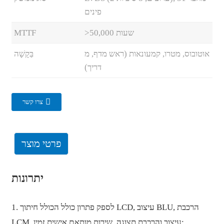
פינים
>50,000 שעות
MTTF
אוטובוס, מטרו, קמעונאות (ראש מדף, מ
בַּקָשָׁה
דריך)
צרו קשר
פרטי מוצר
יתרונות
1. לספק פתרון כולל הכולל חיתוך LCD, עיצוב BLU, הרכבת
LCM, עיצוב והרכבת תצוגה, שירות מותאם אישית זמין;