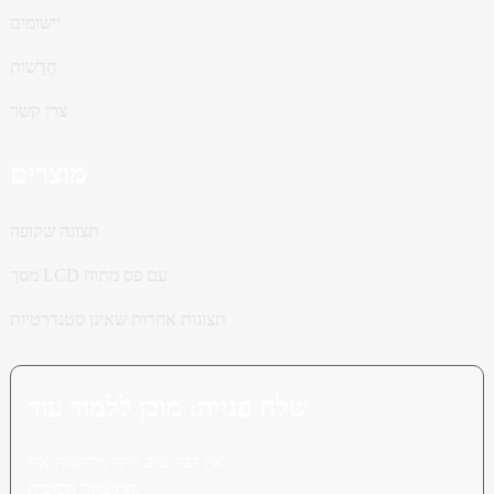
יישומים
חֲדָשׁוֹת
צרו קשר
מוצרים
תצוגה שקופה
מסך LCD עם פס מתוח
תצוגות אחרות שאינן סטנדרטיות
שלח פנייה: מוכן ללמוד עוד
אין דבר טוב יותר מלראות את
התוצאה הסופית.