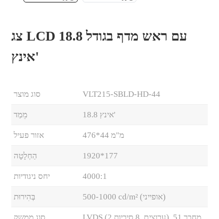
צג LCD עם ראש מדף בגודל 18.8
אינץ'
VLT215-SBLD-HD-44
סוג מוצר
18.8 אינץ'
מֵמַד
476*44 מ"מ
אזור פעיל
1920*177
הַחְלָטָה
.
4000:1
יחס ניגודיות
500-1000 cd/m² (אופייני)
בְּהִירוּת
LVDS (2 ערוצים, 8 סיביות), מחבר 51
סוג ממשק