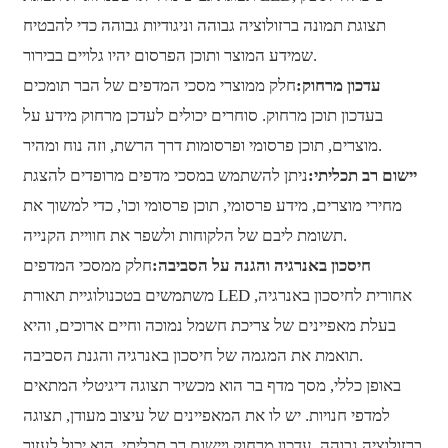
תצוגת תמונה ברזולוציה גבוהה וניגודיות גבוהה כדי להבטיח
שמידע המוצר ותוכן הפרסום יהיו גלויים בבירור.
עדכון מרחוק:
חלק ממוצרי מסכי המדפים של הבר תומכים
בעדכון תוכן מרחוק. סוחרים יכולים לעדכן מרחוק מידע על
מוצרים, תוכן פרסומי ופרסומות דרך הרשת, וזה נוח ומהיר.
יישום רב תכליתי:
ניתן להשתמש במסכי מדפים מרופדים להצגת
מחירי מוצרים, מידע פרסומי, תוכן פרסומי וכו', כדי למשוך את
תשומת ליבם של הלקוחות ולשפר את חוויית הקנייה.
חיסכון באנרגיה והגנה על הסביבה:
חלק ממסכי המדפים
משתמשים בטכנולוגיית תאורת LED אחורית לחיסכון באנרגיה,
בעלת מאפיינים של צריכת חשמל נמוכה וחיים ארוכים, והיא
תואמת את המגמה של חיסכון באנרגיה והגנת הסביבה.
באופן כללי, מסך מדף בר הוא מכשיר תצוגה דיגיטלי המתאים
למדפי חנויות. יש לו את המאפיינים של עיצוב מעודן, תצוגה
ברזולוציה גבוהה, עדכון מרחוק ויישום רב תכליתי. הוא יכול לעזור