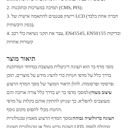
2. תמיכה במערכות ובתוכנות (CMS, PIS);
3. רישיון פטנטים להתאמה אישית של LCD (חברה אחת בלבד
בסין היבשתית).
4. עבר את תקני נשיאת כלי רכב, EN45545, EN50155 ובדיקות
קשורות אחרות
תיאור מוצר
מסך מדף בר הוא תצוגה דיגיטלית מעוצבת במיוחד המותקנת
בדרך כלל על מדפי חנויות כדי להציג מידע על מוצרים, תוכן
פרסומי ופרסומות. להלן תיאור המוצר של מסך המדף הרצוע:
עיצוב מעודן:
למסכי מדפי בר יש בדרך כלל צורה ארוכה והם
מעוצבים להפליא, כך שניתן להתקין אותם בקלות על מדפי
החנות מבלי לתפוס מקום נוסף.
תצוגה ברזולוציה גבוהה:
מסך המדף הרצוע מאמץ טכנולוגיית
תצוגת גביש נוזלי או טכנולוגיית תצוגת LED, שיכולה לספק