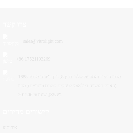
צרו קשר
sales@vitrolight.com
+86 17521193269
מרכז הייצור והתפעול שלנו: בניין 8, דרך ג'יוגונג מספר 1688
(פארק תעשייה בינלאומי לעסקים קטנים ובינוניים), מחוז
ג'ינשאן, שנגחאי 201506
קישורים מהירים
אודותינו