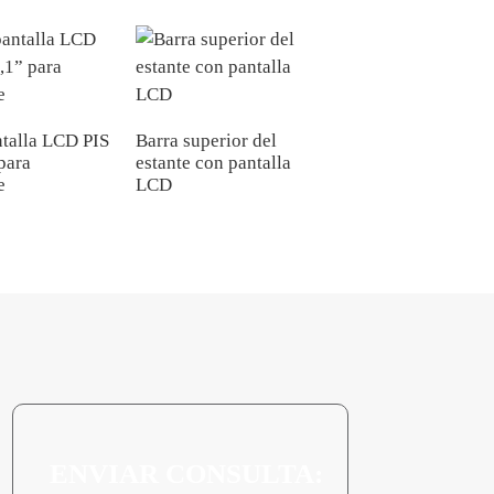
ntalla LCD PIS
Barra superior del
Pantalla LED
para
estante con pantalla
monocromática mi
e
LCD
transparente P2.0
ENVIAR CONSULTA: