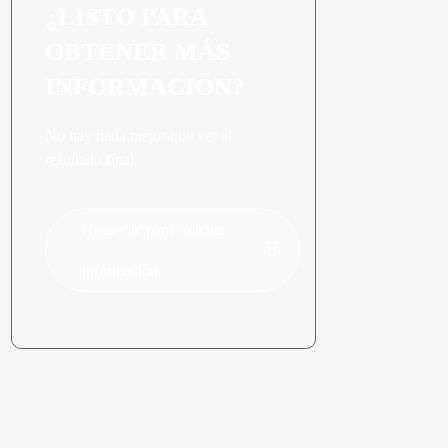
¿LISTO PARA
OBTENER MÁS
INFORMACIÓN?
No hay nada mejor que ver el
resultado final.
Haga clic para solicitar
información.