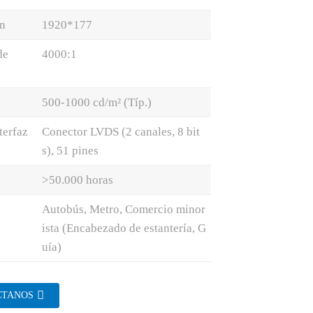
n
1920*177
de
4000:1
500-1000 cd/m² (Típ.)
terfaz
Conector LVDS (2 canales, 8 bit
s), 51 pines
>50.000 horas
Autobús, Metro, Comercio minor
ista (Encabezado de estantería, G
uía)
CTANOS