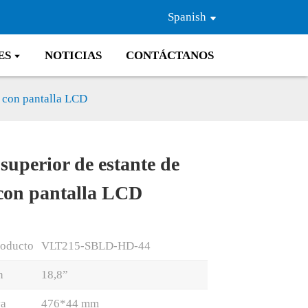
Spanish
ES
NOTICIAS
CONTÁCTANOS
” con pantalla LCD
superior de estante de
Loading...
Loading...
 con pantalla LCD
roducto
VLT215-SBLD-HD-44
n
18,8”
va
476*44 mm