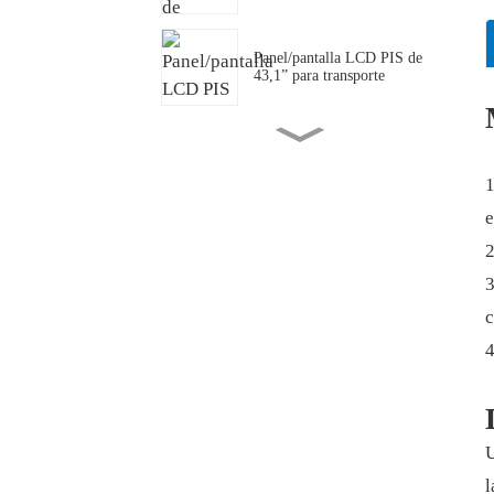
Panel/pantalla LCD PIS de
43,1” para transporte
Pantalla OLED transparente
de 49,5 pulgadas
1
e
Panel/pantalla/pantalla LCD
2
de barra estirada
personalizada
3
c
Barra superior del estante con
4
pantalla LCD
Pantalla LCD
circular/redonda de 23,6
U
pulgadas
l