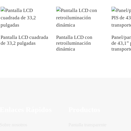
Pantalla LCD cuadrada
Pantalla LCD con
Panel/pa
de 33,2 pulgadas
retroiluminación
de 43,1” 
dinámica
transport
Enlaces Rápidos
Productos
Sobre nosotros
Pantalla transparente