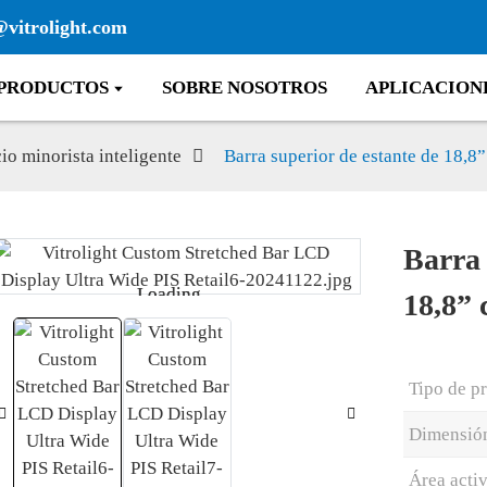
@vitrolight.com
PRODUCTOS
SOBRE NOSOTROS
APLICACION
o minorista inteligente
Barra superior de estante de 18,8
Barra 
Loading...
Loading...
18,8”
Tipo de p
Dimensió
Área acti