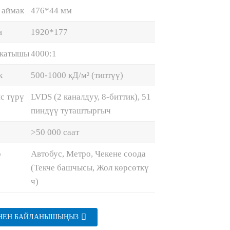
 аймак
476*44 мм
и
1920*177
 катышы
4000:1
к
500-1000 кД/м² (типтүү)
с түрү
LVDS (2 каналдуу, 8-биттик), 51
пиндүү туташтыргыч
>50 000 саат
о
Автобус, Метро, ​​Чекене соода
(Текче башчысы, Жол көрсөткү
ч)
ЕНЕН БАЙЛАНЫШЫҢЫЗ