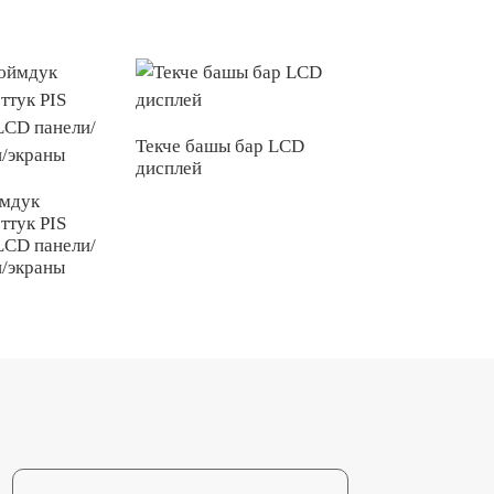
Текче башы бар LCD
дисплей
P2.0 тунук мини 
монохромдуу дис
ймдук
ттук PIS
LCD панели/
и/экраны