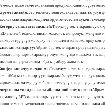
Төмөндө тилке текче экранынын продукциясынын сүрөттөмөс
Керемет дизайн:
Бар текчелеринин экрандары, адатта, узун 
ошондуктан аларды кошумча орун ээлебестен дүкөн текчелер
Жогорку сапаттагы дисплей:
Тилкелүү текче экраны суюк 
LED дисплей технологиясын колдонот, ал продукт жөнүндө
ак көрсөтүү үчүн жогорку чечилиштеги жана жогорку контра
Алыстан жаңыртуу:
Айрым бар текче экран продукциялары 
Соодагерлер тармак аркылуу өнүм жөнүндө маалыматты, ж
лыстан жаңырта алышат, бул ыңгайлуу жана тез.
Көп функциялуу колдонмо:
Тилкелүү текче экрандары кар
тажрыйбасын жакшыртууга жардам берүү үчүн продукцияны
жарнамалык мазмунду ж.б. көрсөтүү үчүн колдонулушу мүм
Энергияны үнөмдөө жана айлана-чөйрөнү коргоо:
Айрым 
үнөмдөөчү LED жарыктандыруу технологиясын колдонушат, ал
мөөнөтү менен мүнөздөлөт жана энергияны үнөмдөө жана ай