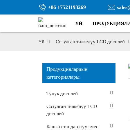
+86 17521193269
sales
ҮЙ
ПРОДУКЦИЯЛ
Үй
Созулган тилкелүү LCD дисплей
Продукциялардын
категориялары
Тунук дисплей
Созулган тилкелүү LCD
дисплей
Башка стандарттуу эмес