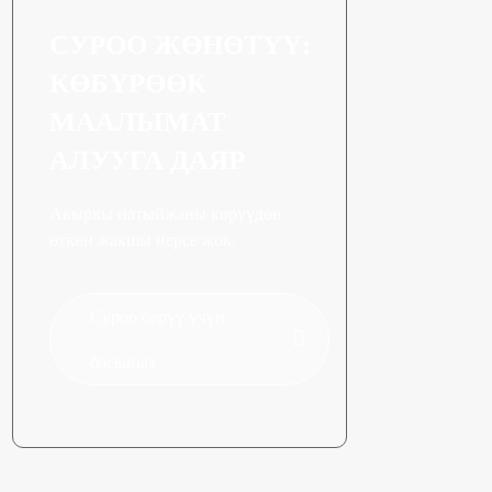
СУРОО ЖӨНӨТҮҮ:
КӨБҮРӨӨК
МААЛЫМАТ
АЛУУГА ДАЯР
Акыркы натыйжаны көрүүдөн
өткөн жакшы нерсе жок.
Суроо берүү үчүн
басыңыз