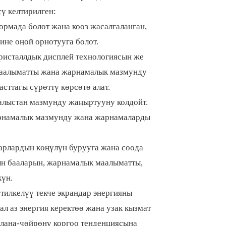
ү келтирилген:
формада болот жана кооз жасалгаланган,
ине оңой орнотууга болот.
кристаллдык дисплей технологиясын же
 маалыматты жана жарнамалык мазмунду
сттагы сүрөттү көрсөтө алат.
алыстан мазмунду жаңыртууну колдойт.
арнамалык мазмунду жана жарнамаларды
дарлардын көңүлүн бурууга жана соода
н бааларын, жарнамалык маалыматты,
күн.
тилкелүү текче экрандар энергияны
 аз энергия керектөө жана узак кызмат
лана-чөйрөнү коргоо тенденциясына