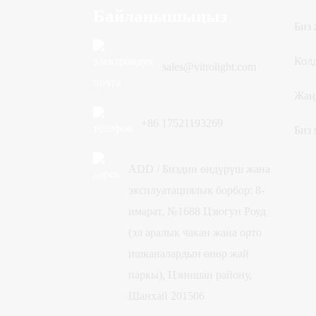
Байланышыңыз
Биз
Кол
sales@vitrolight.com
Жаң
+86 17521193269
Биз
ADD / Биздин өндүрүш жана
эксплуатациялык борбор: 8-
имарат, №1688 Цзюгун Роуд
(эл аралык чакан жана орто
ишканалардын өнөр жай
паркы), Цзиншан району,
Шанхай 201506