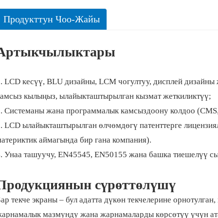
Продукттун Чоо-Жайы
Артыкчылыктары
1. LCD кесүү, BLU дизайны, LCM чогултуу, дисплей дизайны
камсыз кылыңыз, ылайыкташтырылган кызмат жеткиликтүү;
2. Системаны жана программалык камсыздоону колдоо (CMS,
3. LCD ылайыкташтырылган өлчөмдөгү патенттерге лицензи
атериктик аймагында бир гана компания).
4. Унаа ташуучу, EN45545, EN50155 жана башка тиешелүү с
Продукциянын сүрөттөлүшү
ар текче экраны – бул адатта дүкөн текчелерине орнотулга
жарнамалык мазмунду жана жарнамаларды көрсөтүү үчүн ат