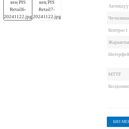
Активдүү
Чечилиш
Контраст
Жарыкты
Интерфей
MTTF
Колдонм
БИЗ М