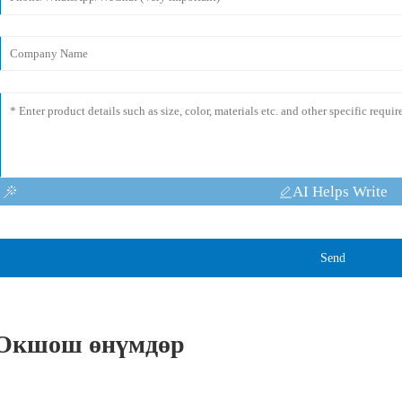
AI Helps Write
Send
Окшош өнүмдөр