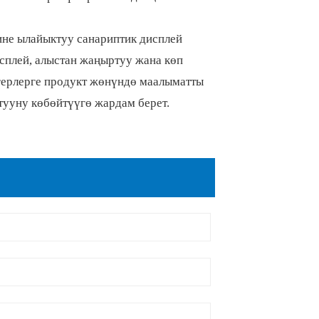
ине ылайыктуу санариптик дисплей
исплей, алыстан жаңыртуу жана көп
герлерге продукт жөнүндө маалыматты
ууну көбөйтүүгө жардам берет.