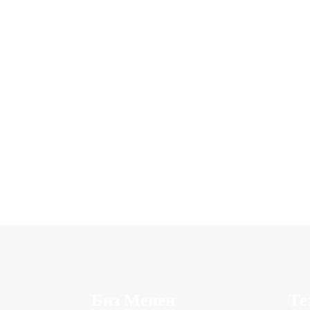
Биз Менен
Те