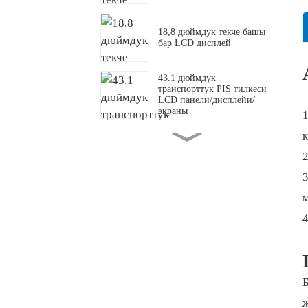
18,8 дюймдук текче башы
бар LCD дисплей
43.1 дюймдук
транспорттук PIS тилкеси
LCD панели/дисплейи/
экраны
49,5 дюймдук тунук OLED
дисплей экраны
м
Ыңгайлаштырылган
созулган тилкелүү LCD
панели/дисплейи/экраны
Текче башы бар LCD
дисплей
Б