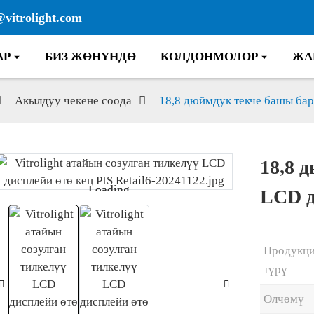
@vitrolight.com
АР
БИЗ ЖӨНҮНДӨ
КОЛДОНМОЛОР
ЖА
Акылдуу чекене соода
18,8 дюймдук текче башы ба
18,8 
Loading...
Loading...
LCD д
Продукц
түрү
Өлчөмү