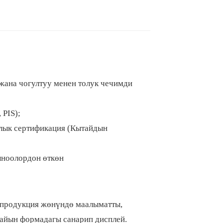
 жана чогултуу менен толук чечимди
 PIS);
ялык сертификация (Кытайдын
ыноолордон өткөн
н, продукция жөнүндө маалыматты,
айын формадагы санарип дисплей.