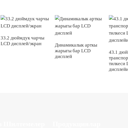
33.2 дюймдук чарчы
LCD дисплей/экран
Динамикалык арткы
жарыгы бар LCD
43.1 дю
дисплей
транспор
тилкеси 
дисплей
з Шилтемелер
Продукциялар