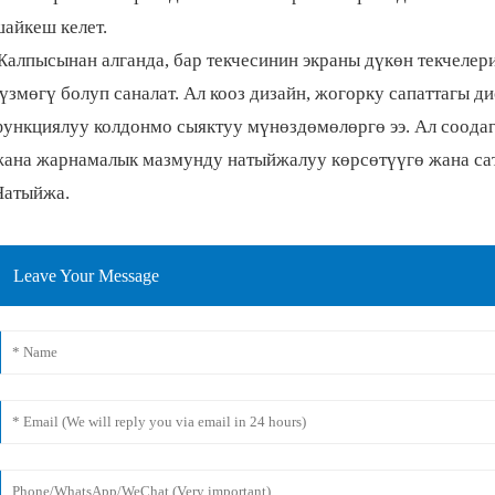
шайкеш келет.
Жалпысынан алганда, бар текчесинин экраны дүкөн текчелер
үзмөгү болуп саналат. Ал кооз дизайн, жогорку сапаттагы д
функциялуу колдонмо сыяктуу мүнөздөмөлөргө ээ. Ал соода
жана жарнамалык мазмунду натыйжалуу көрсөтүүгө жана сат
Натыйжа.
Leave Your Message