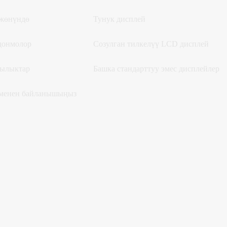
 жөнүндө
Тунук дисплей
донмолор
Созулган тилкелүү LCD дисплей
ылыктар
Башка стандарттуу эмес дисплейлер
 менен байланышыңыз