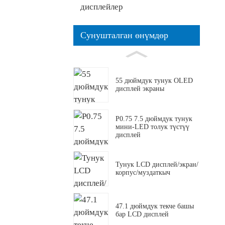
дисплейлер
Сунушталган өнүмдөр
55 дюймдук тунук OLED
дисплей экраны
P0.75 7.5 дюймдук тунук
мини-LED толук түстүү
дисплей
Тунук LCD дисплей/экран/
корпус/муздаткыч
47.1 дюймдук текче башы
бар LCD дисплей