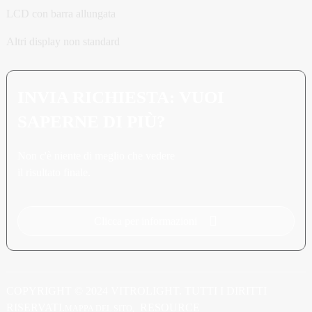
LCD con barra allungata
Altri display non standard
INVIA RICHIESTA: VUOI
SAPERNE DI PIÙ?
Non c'è niente di meglio che vedere
il risultato finale.
Clicca per informazioni
COPYRIGHT © 2024 VITROLIGHT. TUTTI I DIRITTI
RISERVATI.
RESOURCE
MAPPA DEL SITO,