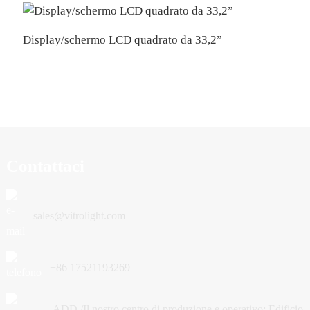
Display/schermo LCD quadrato da 33,2”
D
Contattaci
sales@vitrolight.com
+86 17521193269
ADD /Il nostro centro di produzione e operativo: Edificio