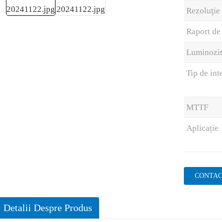
Rezoluţie
Raport de
Luminozit
Tip de int
MTTF
Aplicație
CONTAC
Detalii Despre Produs