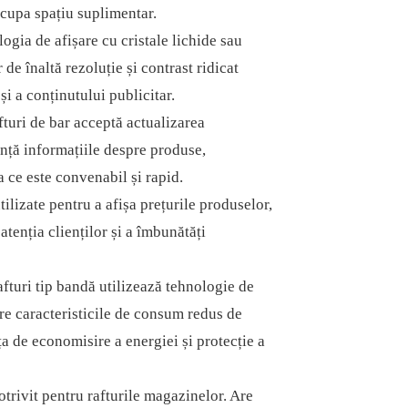
 ocupa spațiu suplimentar.
ogia de afișare cu cristale lichide sau
de înaltă rezoluție și contrast ridicat
și a conținutului publicitar.
fturi de bar acceptă actualizarea
anță informațiile despre produse,
a ce este convenabil și rapid.
tilizate pentru a afișa prețurile produselor,
atenția clienților și a îmbunătăți
fturi tip bandă utilizează tehnologie de
re caracteristicile de consum redus de
ța de economisire a energiei și protecție a
otrivit pentru rafturile magazinelor. Are