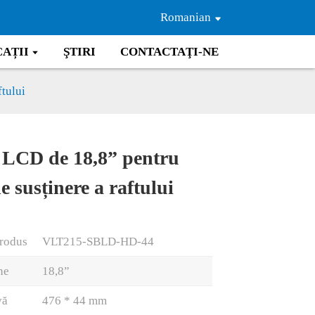
Romanian
CAȚII
ŞTIRI
CONTACTAŢI-NE
ftului
 LCD de 18,8” pentru
Loading...
Loading...
e susținere a raftului
produs
VLT215-SBLD-HD-44
ne
18,8”
vă
476 * 44 mm