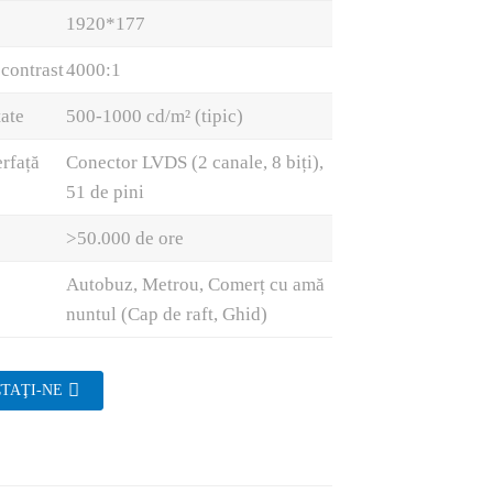
1920*177
 contrast
4000:1
ate
500-1000 cd/m² (tipic)
erfață
Conector LVDS (2 canale, 8 biți),
51 de pini
>50.000 de ore
Autobuz, Metrou, Comerț cu amă
nuntul (Cap de raft, Ghid)
TAŢI-NE