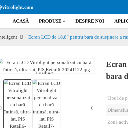
@vitrolight.com
ACASĂ
PRODUSE
DESPRE NOI
APLI
nteligent
Ecran LCD de 18,8” pentru bara de susținere a ra
Ecran
Loading...
Loading...
bara d
Tipul de 
Dimensiu
Zonă acti