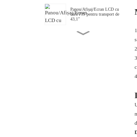
Panou/Afișaj/Ecran LCD cu
bară PIS pentru transport de
43,1”
1
Ecran OLED transparent de
s
49,5”
2
3
Panou/Afișaj/Ecran LCD cu
c
bară întinsă personalizată
4
Afișaj LCD pentru bara de
rafturi
U
m
Ecran/afișaj LCD
circular/rotund de 23,6”
d
D