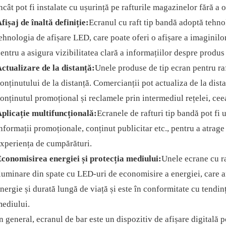
ncât pot fi instalate cu ușurință pe rafturile magazinelor fără a
fișaj de înaltă definiție:
Ecranul cu raft tip bandă adoptă tehnol
ehnologia de afișare LED, care poate oferi o afișare a imaginilor 
entru a asigura vizibilitatea clară a informațiilor despre produs 
ctualizare de la distanță:
Unele produse de tip ecran pentru ra
onținutului de la distanță. Comercianții pot actualiza de la dist
onținutul promoțional și reclamele prin intermediul rețelei, cee
plicație multifuncțională:
Ecranele de rafturi tip bandă pot fi u
nformații promoționale, conținut publicitar etc., pentru a atrage 
xperiența de cumpărături.
conomisirea energiei și protecția mediului:
Unele ecrane cu ra
luminare din spate cu LED-uri de economisire a energiei, care a
nergie și durată lungă de viață și este în conformitate cu tendin
ediului.
n general, ecranul de bar este un dispozitiv de afișare digitală p