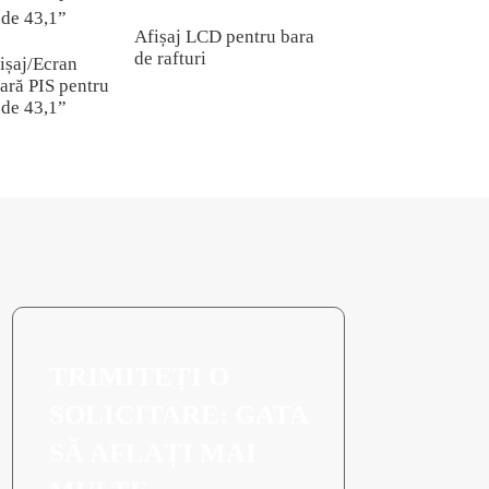
Afișaj LCD pentru bara
de rafturi
ișaj/Ecran
Afișaj monocrom 
ară PIS pentru
mini transparent P
 de 43,1”
TRIMITEȚI O
SOLICITARE: GATA
SĂ AFLAȚI MAI