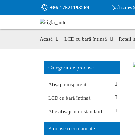
+86 17521193269
sales
Acasă
LCD cu bară întinsă
Retail i
Categorii de produse
Afișaj transparent
LCD cu bară întinsă
Alte afișaje non-standard
Produse recomandate