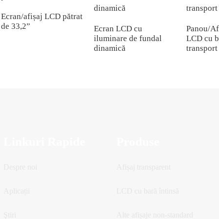
Ecran/afișaj LCD pătrat
de 33,2”
Ecran LCD cu
Panou/Af
iluminare de fundal
LCD cu b
dinamică
transport
Linkuri Rapide
Produse
Despre noi
Afișaj transparent
Aplicații
LCD cu bară întinsă
Ştiri
Alte afișaje non-standard