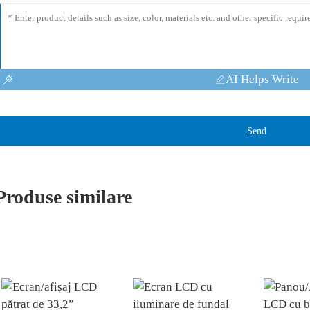
AI Helps Write
Send
Produse similare