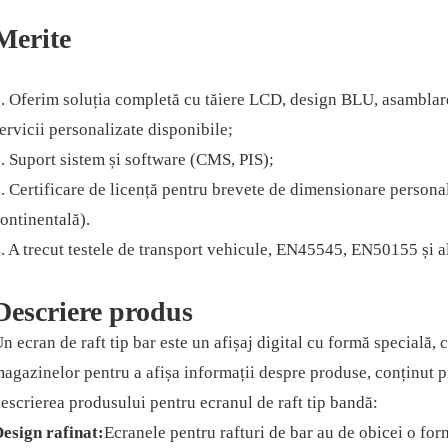
Merite
. Oferim soluția completă cu tăiere LCD, design BLU, asamblare
ervicii personalizate disponibile;
. Suport sistem și software (CMS, PIS);
. Certificare de licență pentru brevete de dimensionare person
ontinentală).
. A trecut testele de transport vehicule, EN45545, EN50155 și a
Descriere produs
n ecran de raft tip bar este un afișaj digital cu formă specială, c
agazinelor pentru a afișa informații despre produse, conținut p
escrierea produsului pentru ecranul de raft tip bandă:
esign rafinat:
Ecranele pentru rafturi de bar au de obicei o form