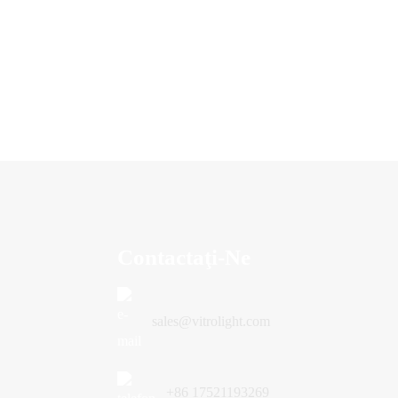
Contactaţi-Ne
sales@vitrolight.com
+86 17521193269