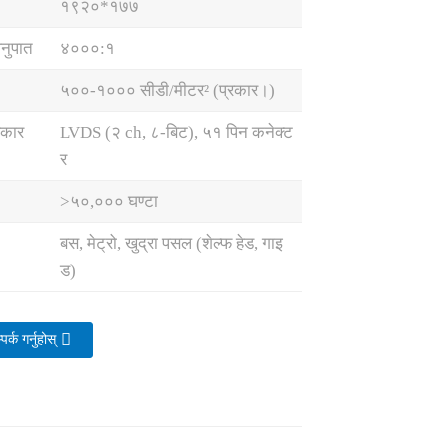
१९२०*१७७
अनुपात
४०००:१
५००-१००० सीडी/मीटर² (प्रकार।)
रकार
LVDS (२ ch, ८-बिट), ५१ पिन कनेक्ट
र
>५०,००० घण्टा
बस, मेट्रो, खुद्रा पसल (शेल्फ हेड, गाइ
ड)
र्क गर्नुहोस्