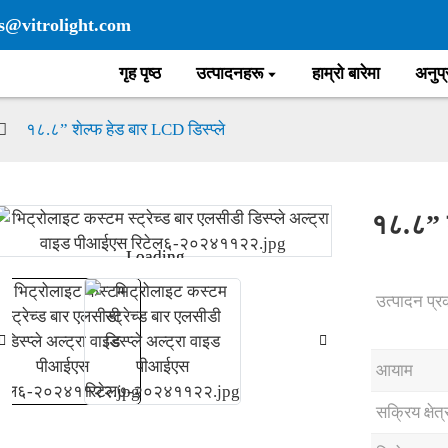
es@vitrolight.com
गृह पृष्ठ
उत्पादनहरू
हाम्रो बारेमा
अनुप्
१८.८” शेल्फ हेड बार LCD डिस्प्ले
१८.८” श
Loading...
Loading...
उत्पादन प्र
आयाम
सक्रिय क्षेत्