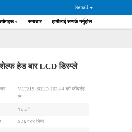
Nepali
रयोगहरू
समाचार
हामीलाई सम्पर्क गर्नुहोस
ेल्फ हेड बार LCD डिस्प्ले
Loading...
Loading...
कार
VLT215-SBLD-HD-44 को कीवर्डह
रू
१८.८”
र
४७६*४४ मिमी