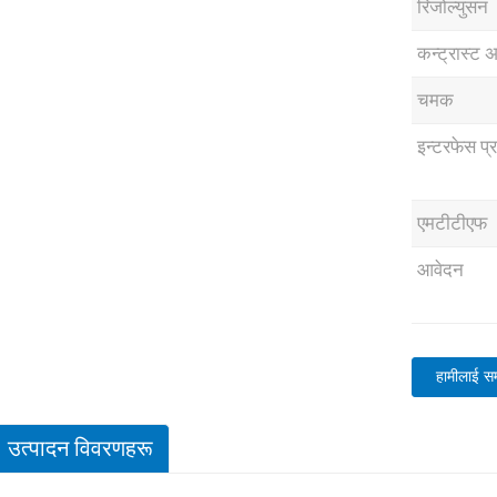
रिजोल्युसन
कन्ट्रास्ट 
चमक
इन्टरफेस प्
एमटीटीएफ
आवेदन
हामीलाई सम्प
उत्पादन विवरणहरू