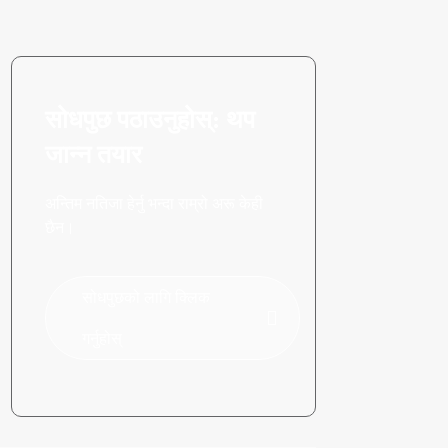
सोधपुछ पठाउनुहोस्: थप
जान्न तयार
अन्तिम नतिजा हेर्नु भन्दा राम्रो अरू केही
छैन।
सोधपुछको लागि क्लिक
गर्नुहोस्