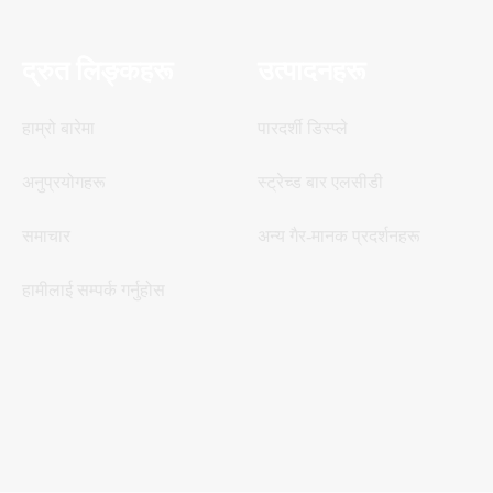
द्रुत लिङ्कहरू
उत्पादनहरू
हाम्रो बारेमा
पारदर्शी डिस्प्ले
अनुप्रयोगहरू
स्ट्रेच्ड बार एलसीडी
समाचार
अन्य गैर-मानक प्रदर्शनहरू
हामीलाई सम्पर्क गर्नुहोस