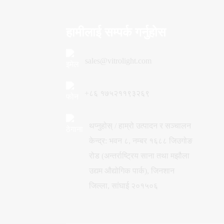
हामीलाई सम्पर्क गर्नुहोस
sales@vitrolight.com
+८६ १७५२११९३२६९
थप्नुहोस् / हाम्रो उत्पादन र सञ्चालन
केन्द्र: भवन ८, नम्बर १६८८ जिउगोङ
रोड (अन्तर्राष्ट्रिय साना तथा मझौला
उद्यम औद्योगिक पार्क), जिनशान
जिल्ला, सांघाई २०१५०६