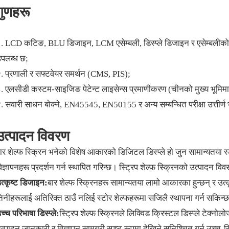
गुणहरू
. LCD कटिङ, BLU डिजाइन, LCM एसेम्बली, डिस्प्ले डिजाइन र एसेम्बलीको साथ
पलब्ध छ;
. प्रणाली र सफ्टवेयर समर्थन (CMS, PIS);
. एलसीडी कस्टम-साइजिङ पेटेन्ट लाइसेन्स प्रमाणीकरण (चीनको मुख्य भूमिमा
. सवारी साधन बोक्ने, EN45545, EN50155 र अन्य सम्बन्धित परीक्षा उत्तीर्ण
उत्पादन विवरण
ार शेल्फ स्क्रिन भनेको विशेष आकारको डिजिटल डिस्प्ले हो जुन सामान्यतया स्
िज्ञापनहरू प्रदर्शन गर्न स्थापित गरिन्छ। स्ट्रिप शेल्फ स्क्रिनको उत्पादन विव
त्कृष्ट डिजाइन:
बार शेल्फ स्क्रिनहरू सामान्यतया लामो आकारका हुन्छन् र उत्क
िनीहरूलाई अतिरिक्त ठाउँ नलिई स्टोर शेल्फहरूमा सजिलै स्थापना गर्न सकिन्
च्च परिभाषा डिस्प्ले:
स्ट्रिप शेल्फ स्क्रिनले लिक्विड क्रिस्टल डिस्प्ले टेक्न
त्पादन जानकारी र विज्ञापन सामग्री स्पष्ट रूपमा देखिने सुनिश्चित गर्न उच्च-रि