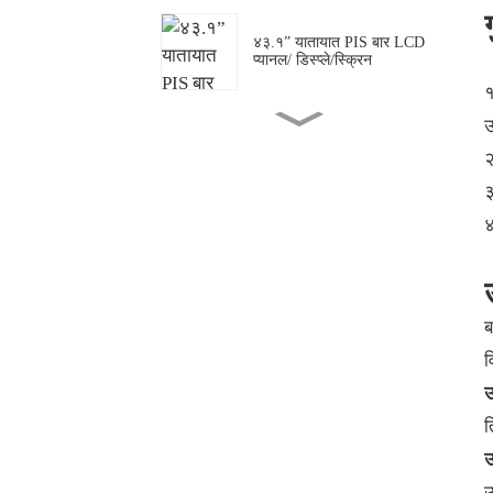
४३.१” यातायात PIS बार LCD
प्यानल/ डिस्प्ले/स्क्रिन
१
उ
४९.५” पारदर्शी OLED डिस्प्ले
स्क्रिन
२
३
४
अनुकूलित स्ट्रेच्ड बार एलसीडी
प्यानल/डिस्प्ले/स्क्रिन
ब
शेल्फ हेड बार LCD डिस्प्ले
व
उ
२३.६” गोलाकार/गोलाकार LCD
त
डिस्प्ले/स्क्रिन
उ
उ