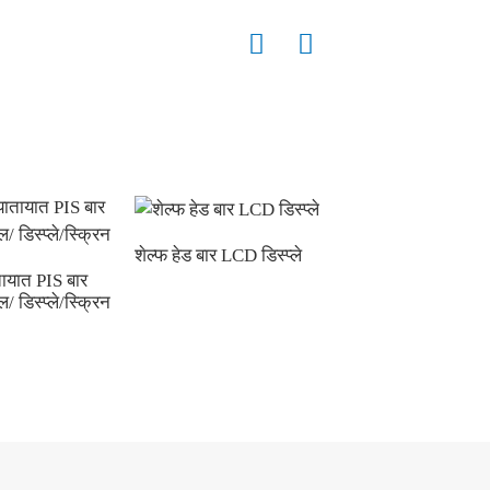
शेल्फ हेड बार LCD डिस्प्ले
ायात PIS बार
P2.0 पारदर्शी मिनी एल
 डिस्प्ले/स्क्रिन
मोनोक्रोम डिस्प्ले