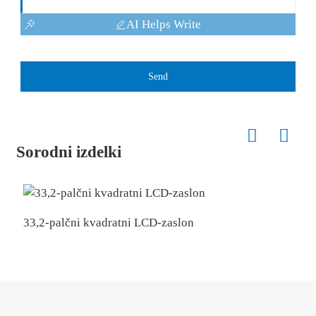
AI Helps Write
Send
Sorodni izdelki
33,2-palčni kvadratni LCD-zaslon
L