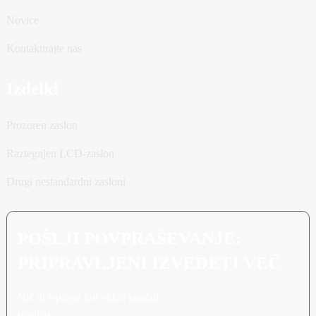
Novice
Kontaktirajte nas
Izdelki
Prozoren zaslon
Raztegnjen LCD-zaslon
Drugi nestandardni zasloni
POŠLJI POVPRAŠEVANJE:
PRIPRAVLJENI IZVEDETI VEČ
Nič ni lepšega kot videti končni
rezultat.