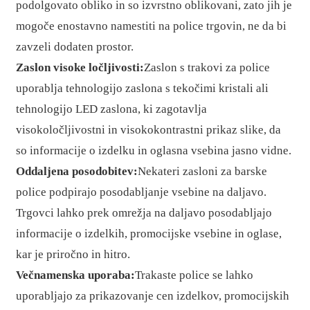
podolgovato obliko in so izvrstno oblikovani, zato jih je
mogoče enostavno namestiti na police trgovin, ne da bi
zavzeli dodaten prostor.
Zaslon visoke ločljivosti:
Zaslon s trakovi za police
uporablja tehnologijo zaslona s tekočimi kristali ali
tehnologijo LED zaslona, ​​ki zagotavlja
visokoločljivostni in visokokontrastni prikaz slike, da
so informacije o izdelku in oglasna vsebina jasno vidne.
Oddaljena posodobitev:
Nekateri zasloni za barske
police podpirajo posodabljanje vsebine na daljavo.
Trgovci lahko prek omrežja na daljavo posodabljajo
informacije o izdelkih, promocijske vsebine in oglase,
kar je priročno in hitro.
Večnamenska uporaba:
Trakaste police se lahko
uporabljajo za prikazovanje cen izdelkov, promocijskih