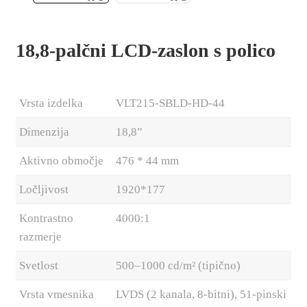
18,8-palčni LCD-zaslon s polico
Vrsta izdelka
VLT215-SBLD-HD-44
Dimenzija
18,8”
Aktivno območje
476 * 44 mm
Ločljivost
1920*177
.
Kontrastno
4000:1
razmerje
Svetlost
500–1000 cd/m² (tipično)
Vrsta vmesnika
LVDS (2 kanala, 8-bitni), 51-pinski