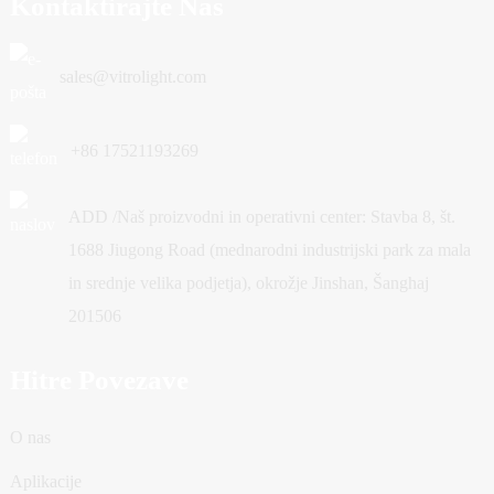
Kontaktirajte Nas
sales@vitrolight.com
+86 17521193269
ADD /Naš proizvodni in operativni center: Stavba 8, št.
1688 Jiugong Road (mednarodni industrijski park za mala
in srednje velika podjetja), okrožje Jinshan, Šanghaj
201506
Hitre Povezave
O nas
Aplikacije