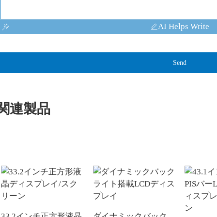
AI Helps Write
Send
関連製品
33.2インチ正方形液晶
ダイナミックバック