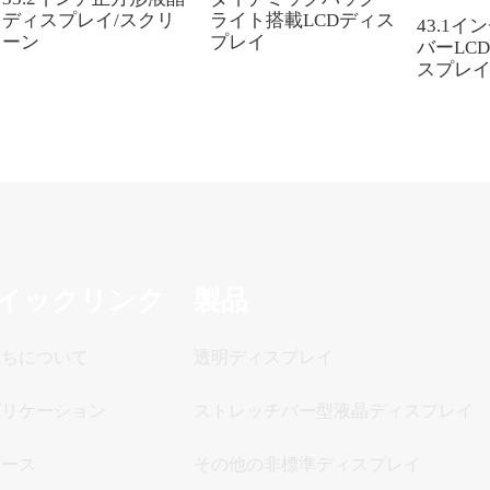
ディスプレイ/スクリ
ライト搭載LCDディス
43.1イ
ーン
プレイ
バーLC
スプレイ
イックリンク
製品
たちについて
透明ディスプレイ
プリケーション
ストレッチバー型液晶ディスプレイ
ュース
その他の非標準ディスプレイ