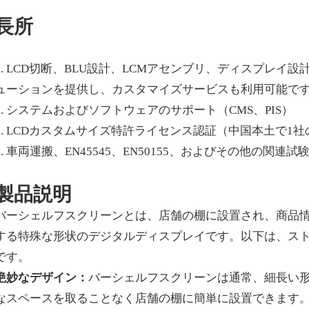
長所
1. LCD切断、BLU設計、LCMアセンブリ、ディスプレ
ューションを提供し、カスタマイズサービスも利用可能で
2. システムおよびソフトウェアのサポート（CMS、PIS）
3. LCDカスタムサイズ特許ライセンス認証（中国本土で1
4. 車両運搬、EN45545、EN50155、およびその他の関連試
製品説明
バーシェルフスクリーンとは、店舗の棚に設置され、商品
する特殊な形状のデジタルディスプレイです。以下は、ス
です。
絶妙なデザイン：
バーシェルフスクリーンは通常、細長い
なスペースを取ることなく店舗の棚に簡単に設置できます