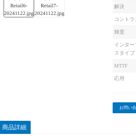
解決
コントラ
輝度
インター
スタイプ
MTTF
応用
お問い
商品詳細