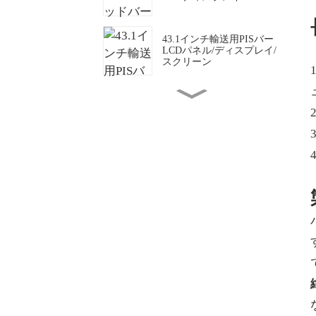
43.1インチ輸送用PISバー
LCDパネル/ディスプレイ/
スクリーン
49.5インチ透明OLEDディ
スプレイ画面
カスタマイズ可能なストレ
ッチバー型LCDパネル／デ
ィスプレイ／スクリーン
棚ヘッドバーLCDディスプ
レイ
23.6インチ円形液晶ディス
プレイ/スクリーン